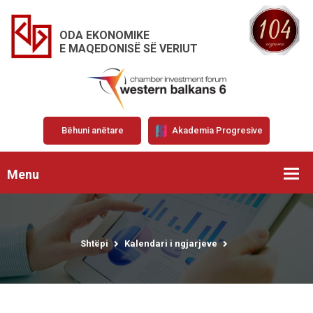
ODA EKONOMIKE
E MAQEDONISË SË VERIUT
Bëhuni anëtare
Akademia Progresive
Menu
Shtëpi
Kalendari i ngjarjeve