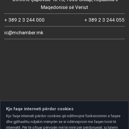
Maqedonisë së Veriut
+ 389 2 3 244 000
+ 389 2 3 244 055
ic@mchamber.mk
Kjo faqe interneti përdor cookies
Kjo faqe interneti përdor cookies që ndihmojnë funksionimin e faqes
dhe gjithashtu ndjekin mënyrën se si ndërveproni me faqen tonë të
internetit. Për të ofruar përvojën më të mirë për përdoruesit, ju lutemi