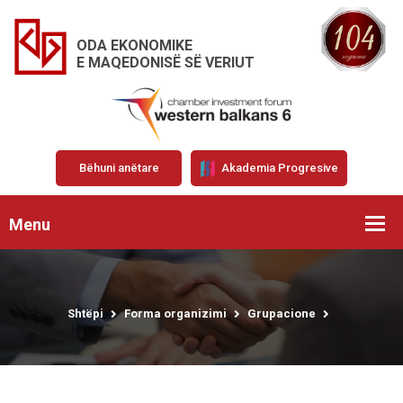
ODA EKONOMIKE
E MAQEDONISË SË VERIUT
Bëhuni anëtare
Akademia Progresive
Menu
Shtëpi
Forma organizimi
Grupacione