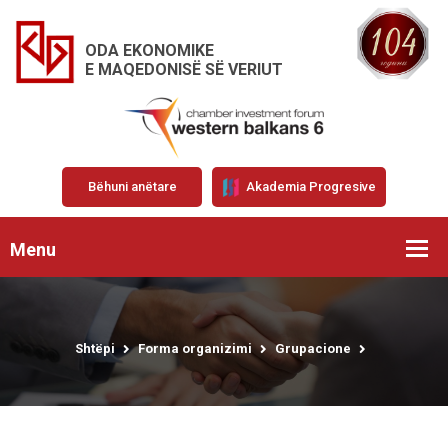
ODA EKONOMIKE
E MAQEDONISË SË VERIUT
Bëhuni anëtare
Akademia Progresive
Menu
Shtëpi
Forma organizimi
Grupacione