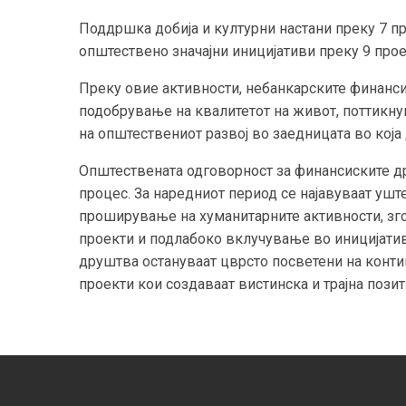
Поддршка добија и културни настани преку 7 пр
општествено значајни иницијативи преку 9 прое
Преку овие активности, небанкарските финанс
подобрување на квалитетот на живот, поттикну
на општествениот развој во заедницата во која
Општествената одговорност за финансиските др
процес. За наредниот период се најавуваат ушт
проширување на хуманитарните активности, зг
проекти и подлабоко вклучување во иницијати
друштва остануваат цврсто посветени на кон
проекти кои создаваат вистинска и трајна пози