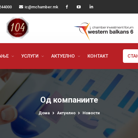
244000
ic@mchamber.mk
РАЊЕ
УСЛУГИ
АКТУЕЛНО
КОНТАКТ
СТА
Од компаниите
Дома
Актуелно
Новости