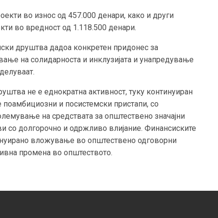
оекти во износ од 457.000 денари, како и други
кти во вредност од 1.118.500 денари.
иски друштва дадоа конкретен придонес за
вање на солидарноста и инклузијата и унапредување
 делуваат.
уштва не е еднократна активност, туку континуиран
е поамбициозни и посистемски пристапи, со
олемување на средствата за општествено значајни
ви со долгорочно и одржливо влијание. Финансиските
тинуирано вложување во општествено одговорни
тивна промена во општеството.