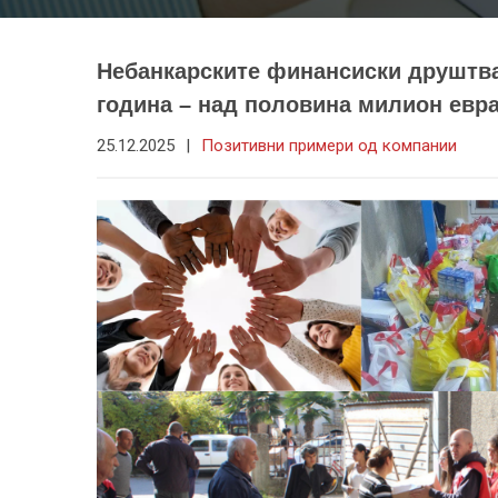
Небанкарските финансиски друштва 
година – над половина милион евр
25.12.2025
|
Позитивни примери од компании