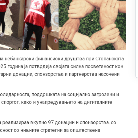
на небанкарски финансиски друштва при Стопанската
25 година ја потврдија својата силна посветеност кон
арни донации, спонзорства и партнерства насочени
солидарноста, поддршката на социјално загрозени и
, спортот, како и унапредувањето на дигиталните
та реализираа вкупно 97 донации и спонзорства, со
асност со нивните стратегии за општествена