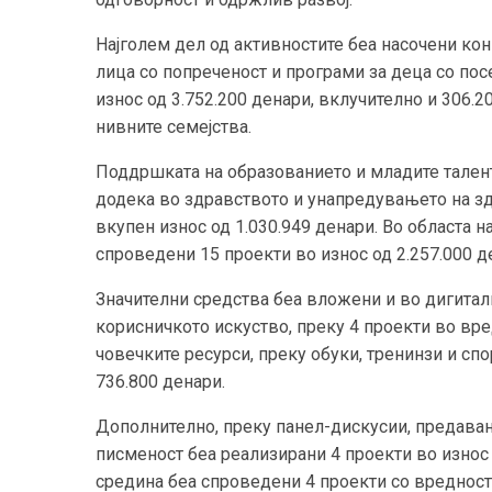
Најголем дел од активностите беа насочени кон
лица со попреченост и програми за деца со пос
износ од 3.752.200 денари, вклучително и 306.
нивните семејства.
Поддршката на образованието и младите талент
додека во здравството и унапредувањето на зд
вкупен износ од 1.030.949 денари. Во областа н
спроведени 15 проекти во износ од 2.257.000 д
Значителни средства беа вложени и во дигита
корисничкото искуство, преку 4 проекти во вред
човечките ресурси, преку обуки, тренинзи и спо
736.800 денари.
Дополнително, преку панел-дискусии, предавањ
писменост беа реализирани 4 проекти во износ 
средина беа спроведени 4 проекти со вредност 