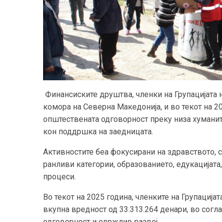
Финансиските друштва, членки на Групацијата 
комора на Северна Македонија, и во текот на 20
општествената одговорност преку низа хуманит
кон поддршка на заедницата.
Активностите беа фокусирани на здравството, 
ранливи категории, образованието, едукацијата
процеси.
Во текот на 2025 година, членките на Групација
вкупна вредност од 33.313.264 денари, во согл
одговорност и одржлив развој.