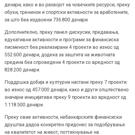
денари, како и во развојот на човечките ресурси, преку
обуки, тренинзи и спортски активности за вработените,
за што беа издвоени 736.800 денари.
Дополнително, преку панел-дискусии, предавања,
едукативни активности и програми за финансиска
писменост беа реализирани 4 проекти во износ од
552.600 денари, додека за заштита на животната
средина беа спроведени 4 проекти со вредност од
828.200 денари.
Поддршка добија и културни настани преку 7 проекти
во износ од 457.000 денари, како и други општествено
значајни иницијативи преку 9 проекти во вредност од
1.118.500 денари.
Преку овие активности, небанкарските финансиски
друштва дадоа конкретен придонес за подобрување
на квалитетот на живот, поттикнување на