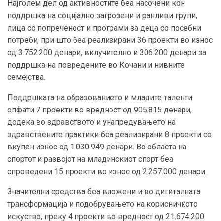
Најголем дел од активностите беа насочени кон
поддршка на социјално загрозени и ранливи групи,
лица со попреченост и програми за деца со посебни
потреби, при што беа реализирани 36 проекти во износ
од 3.752.200 денари, вклучително и 306.200 денари за
поддршка на повредените во Кочани и нивните
семејства.
Поддршката на образованието и младите таленти
опфати 7 проекти во вредност од 905.815 денари,
додека во здравството и унапредувањето на
здравствените практики беа реализирани 8 проекти со
вкупен износ од 1.030.949 денари. Во областа на
спортот и развојот на младинскиот спорт беа
спроведени 15 проекти во износ од 2.257.000 денари.
Значителни средства беа вложени и во дигиталната
трансформација и подобрувањето на корисничкото
искуство, преку 4 проекти во вредност од 21.674.200