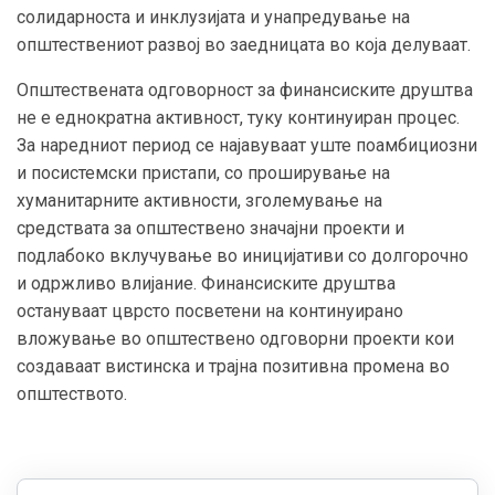
солидарноста и инклузијата и унапредување на
општествениот развој во заедницата во која делуваат.
Општествената одговорност за финансиските друштва
не е еднократна активност, туку континуиран процес.
За наредниот период се најавуваат уште поамбициозни
и посистемски пристапи, со проширување на
хуманитарните активности, зголемување на
средствата за општествено значајни проекти и
подлабоко вклучување во иницијативи со долгорочно
и одржливо влијание. Финансиските друштва
остануваат цврсто посветени на континуирано
вложување во општествено одговорни проекти кои
создаваат вистинска и трајна позитивна промена во
општеството.