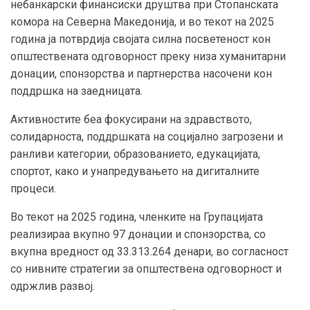
небанкарски финансиски друштва при Стопанската
комора на Северна Македонија, и во текот на 2025
година ја потврдија својата силна посветеност кон
општествената одговорност преку низа хуманитарни
донации, спонзорства и партнерства насочени кон
поддршка на заедницата.
Активностите беа фокусирани на здравството,
солидарноста, поддршката на социјално загрозени и
ранливи категории, образованието, едукацијата,
спортот, како и унапредувањето на дигиталните
процеси.
Во текот на 2025 година, членките на Групацијата
реализираа вкупно 97 донации и спонзорства, со
вкупна вредност од 33.313.264 денари, во согласност
со нивните стратегии за општествена одговорност и
одржлив развој.