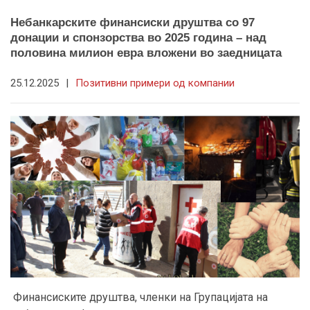
Небанкарските финансиски друштва со 97
донации и спонзорства во 2025 година – над
половина милион евра вложени во заедницата
25.12.2025
|
Позитивни примери од компании
Финансиските друштва, членки на Групацијата на