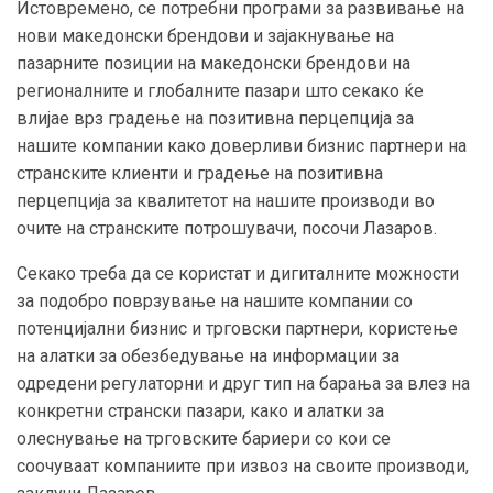
Истовремено, се потребни програми за развивање на
нови македонски брендови и зајакнување на
пазарните позиции на македонски брендови на
регионалните и глобалните пазари што секако ќе
влијае врз градење на позитивна перцепција за
нашите компании како доверливи бизнис партнери на
странските клиенти и градење на позитивна
перцепција за квалитетот на нашите производи во
очите на странските потрошувачи, посочи Лазаров.
Секако треба да се користат и дигиталните можности
за подобро поврзување на нашите компании со
потенцијални бизнис и трговски партнери, користење
на алатки за обезбедување на информации за
одредени регулаторни и друг тип на барања за влез на
конкретни странски пазари, како и алатки за
олеснување на трговските бариери со кои се
соочуваат компаниите при извоз на своите производи,