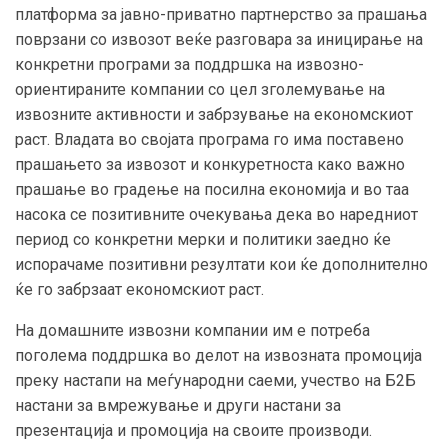
платформа за јавно-приватно партнерство за прашања
поврзани со извозот веќе разговара за иницирање на
конкретни програми за поддршка на извозно-
ориентираните компании со цел зголемување на
извозните активности и забрзување на економскиот
раст. Владата во својата програма го има поставено
прашањето за извозот и конкуретноста како важно
прашање во градење на посилна економија и во таа
насока се позитивните очекувања дека во наредниот
период со конкретни мерки и политики заедно ќе
испорачаме позитивни резултати кои ќе дополнително
ќе го забрзаат економскиот раст.
На домашните извозни компании им е потреба
поголема поддршка во делот на извозната промоција
преку настапи на меѓународни саеми, учество на Б2Б
настани за вмрежување и други настани за
презентација и промоција на своите производи.