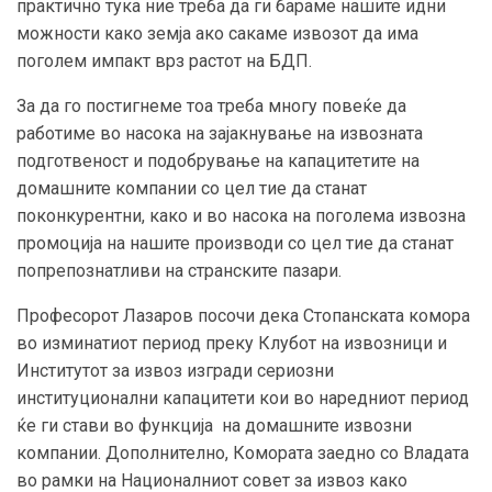
практично тука ние треба да ги бараме нашите идни
можности како земја ако сакаме извозот да има
поголем импакт врз растот на БДП.
За да го постигнеме тоа треба многу повеќе да
работиме во насока на зајакнување на извозната
подготвеност и подобрување на капацитетите на
домашните компании со цел тие да станат
поконкурентни, како и во насока на поголема извозна
промоција на нашите производи со цел тие да станат
попрепознатливи на странските пазари.
Професорот Лазаров посочи дека Стопанската комора
во изминатиот период преку Клубот на извозници и
Институтот за извоз изгради сериозни
институционални капацитети кои во наредниот период
ќе ги стави во функција на домашните извозни
компании. Дополнително, Комората заедно со Владата
во рамки на Националниот совет за извоз како