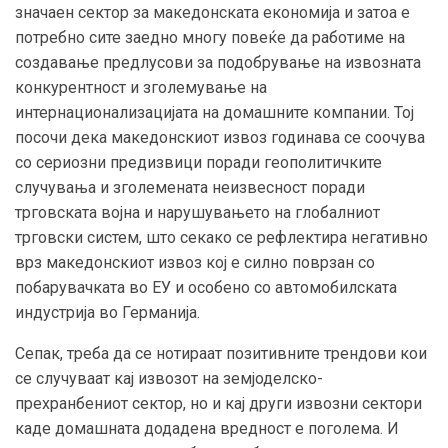
значаен сектор за македонската економија и затоа е
потребно сите заедно многу повеќе да работиме на
создавање предлусови за подобрување на извозната
конкурентност и зголемување на
интернационализацијата на домашните компании. Тој
посочи дека македонскиот извоз годинава се соочува
со сериозни предизвици поради геополитичките
случувања и зголемената неизвесност поради
трговската војна и нарушувањето на глобалниот
трговски систем, што секако се рефлектира негативно
врз македонскиот извоз кој е силно поврзан со
побарувачката во ЕУ и особено со автомобилската
индустрија во Германија.
Сепак, треба да се нотираат позитивните трендови кои
се случуваат кај извозот на земјоделско-
прехранбениот сектор, но и кај други извозни сектори
каде домашната додадена вредност е поголема. И