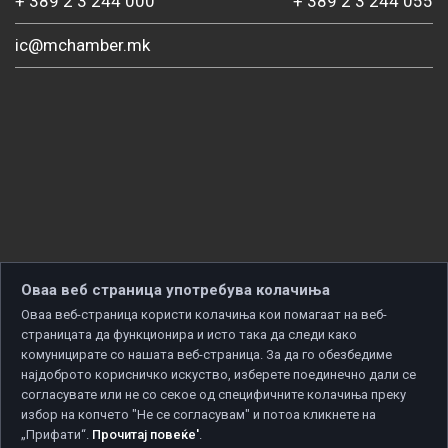
+ 389 2 3 244 000
+ 389 2 3 244 055
ic@mchamber.mk
Оваа веб страница употребува колачиња
Оваа веб-страница користи колачиња кои помагаат на веб-
страницата да функционира и исто така да следи како
комуницирате со нашата веб-страница. За да го обезбедиме
најдоброто корисничко искуство, изберете поединечно дали се
согласувате или не со секое од специфичните колачиња преку
избор на копчето "Не се согласувам" и потоа кликнете на
„Прифати“.
Прочитај повеќе'
.
Copyright © 2026 Developed by
Unet
. All rights reserved.