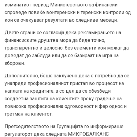
изминатиот период Министерството за финансии
спроведе повеќе вонтеренски и теренски контроли од
кои се очекуваат резултати во следниве месеци.
Двете страни се согласија дека рекламирањето на
финансиските друштва мора да биде точно,
транспарентно и целосно, без елементи кои можат да
доведат до заблуда или да се базираат на игра на
зборови.
Дополнително, беше заклучено дека е потребно да се
унапреди професионалниот пристап во процесот на
наплата на кредитите, а со цел да се обезбеди
соодветна заштита на клиентите преку градење на
повисока професионална одговорност и фер однос и
третман на клиентот.
Претседателството на Групацијата го информираше
регулаторот дека следната МИКРОБАЛКАНС