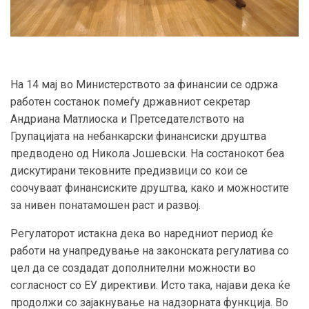
На 14 мај во Министерството за финансии се одржа
работен состанок помеѓу државниот секретар
Андриана Матлиоска и Претседателството на
Групацијата на небанкарски финансиски друштва
предводено од Никола Јошевски. На состанокот беа
дискутирани тековните предизвици со кои се
соочуваат финансиските друштва, како и можностите
за нивен понатамошен раст и развој.
Регулаторот истакна дека во наредниот период ќе
работи на унапредување на законската регулатива со
цел да се создадат дополнителни можности во
согласност со ЕУ директиви. Исто така, најави дека ќе
продолжи со зајакнување на надзорната функција. Во