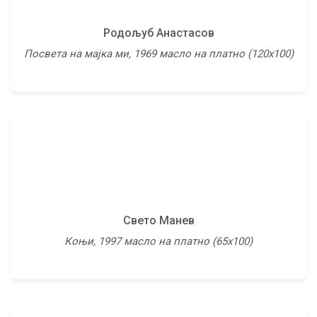
Родољуб Анастасов
Томе Андреевски
Посвета на мајка ми, 1969 масло на платно (120х100)
Магична игра, 1996 скулптура во бронза (26х12х12)
Свето Манев
Томе Серафимовски
Коњи, 1997 масло на платно (65х100)
По бањање, 1962 скулптура во бронза (30х27х15)