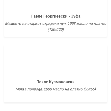
Павле Георгиевски - Зуфа
Петар Мазев
Мементо на стариот охридски чун, 1993 масло на платно
Композиција, 1975 масло на панел (80х80)
(120х120)
Павле Кузмановски
Петар Попчев
Мртва природа, 2000 масло на платно (55х65)
Македонски вез, 1991 масло на платно (90х70)