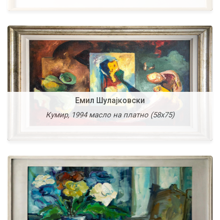
Емил Шулајковски
Коле Манев
Кумир, 1994 масло на платно (58х75)
Мртва природа, масло на платно (54х65)
Лазар Личеноски