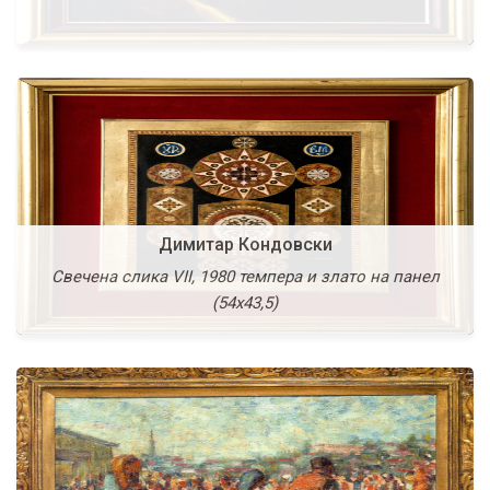
Димитар Кондовски
Драгутин Аврамовски Гуте
Свечена слика VII, 1980 темпера и злато на панел
Композиција, 1956 литографија (30х25)
(54х43,5)