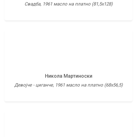
Мементо на стариот охридски чун, 1993 масло на
Свадба, 1961 масло на платно (81,5х128)
платно (120х120)
Никола Мартиноски
Павле Кузмановски
Девојче - циганче, 1961 масло на платно (68х56,5)
Мртва природа, 2000 масло на платно (55х65)