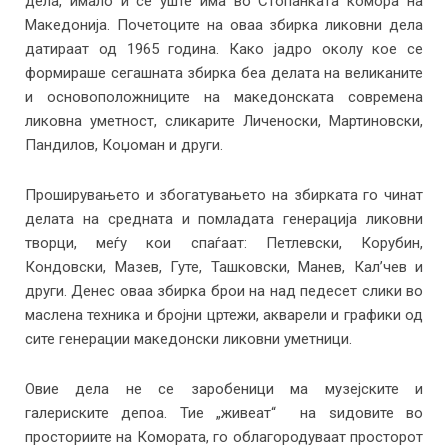
дела, имало и се уште има во Стопанката комора на
Македонија. Почетоците на оваа збирка ликовни дела
датираат од 1965 година. Како јадро околу кое се
формираше сегашната збирка беа делата на великаните
и основоположниците на македонската современа
ликовна уметност, сликарите Личеноски, Мартиновски,
Пандилов, Коџоман и други.
Проширувањето и збогатувањето на збирката го чинат
делата на средната и помладата генерација ликовни
творци, меѓу кои спаѓаат: Петлевски, Корубин,
Кондовски, Мазев, Гуте, Ташковски, Манев, Кал’чев и
други. Денес оваа збирка брои на над педесет слики во
маслена техника и бројни цртежи, акварели и графики од
сите генерации македонски ликовни уметници.
Овие дела не се заробеници ма музејските и
галериските депоа. Тие „живеат“ на ѕидовите во
просториите на Комората, го облагородуваат просторот