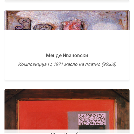
Менде Ивановски
Миливоје Новаковиќ - Кањош
Композиција IV, 1971 масло на платно (90х68)
Пејзаж, масло на платно (56х66)