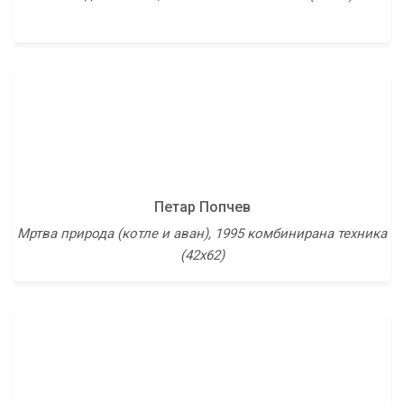
(120х100)
Петар Попчев
Свето Манев
Мртва природа (котле и аван), 1995 комбинирана техника
Коњи, 1997 масло на платно (65х100)
(42х62)