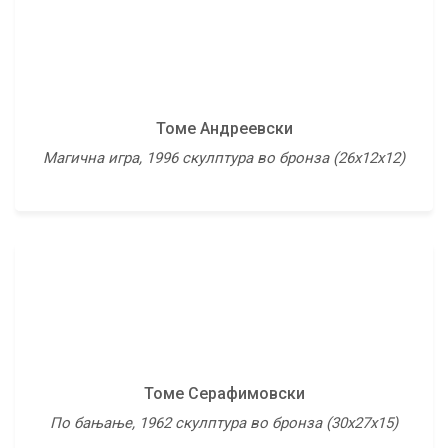
Томе Серафимовски
Томе Андреевски
Св.Наум Охридски, 1988 скулптура во бронза
Магична игра, 1996 скулптура во бронза (26х12х12)
(60х25х21)
Томе Серафимовски
Томо Владимирски
По бањање, 1962 скулптура во бронза (30х27х15)
Ребро на реката, 1960 масло на шперплоча (70х55)