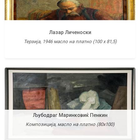
Лазар Личеноски
Менде Ивановски
Терзија, 1946 масло на платно (100 х 81,5)
Композиција IV, 1971 масло на платно (90х68)
Љубодраг Маринковиќ Пенкин
Миле Корубин
Композиција, масло на платно (80х100)
Без наслов, 1974 масло на платно (41х57)