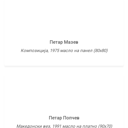
Петар Попчев
Петар Мазев
Мртва природа (котле и аван), 1995 комбинирана
Композиција, 1975 масло на панел (80х80)
техника (42х62)
Родољуб Анастасов
Петар Попчев
Посвета на мајка ми, 1969 масло на платно
Македонски вез, 1991 масло на платно (90х70)