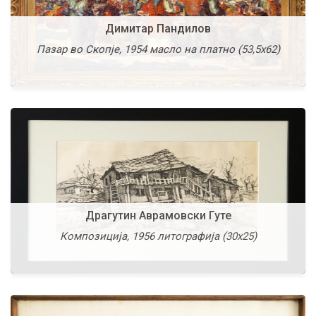
Димитар Пандилов
Ѓорѓи Ачески
Пазар во Скопје, 1954 масло на платно (53,5х62)
Стара куќа, 1949 цртеж - туш (32х47)
Драгутин Аврамовски Гуте
Ѓорѓи Ачески
Композиција, 1956 литографија (30х25)
Матка, 1959 цртеж - туш (45х30)