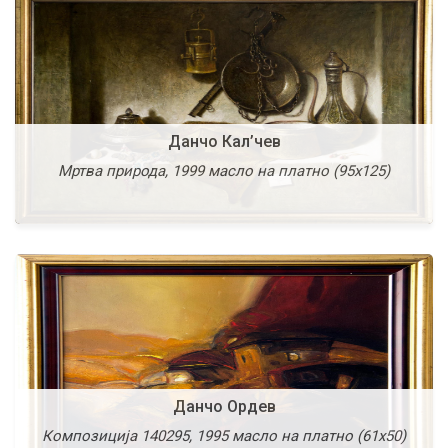
Димитар Кондовски
Свечена слика VII, 1980 темпера и злато на панел
Данчо Кал’чев
(54х43,5)
Мртва природа, 1999 масло на платно (95х125)
Повеќе
Данчо Ордев
Димитар Пандилов
Композиција 140295, 1995 масло на платно (61х50)
Пазар во Скопје, 1954 масло на платно (53,5х62)