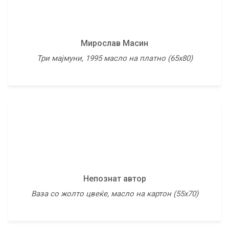
Мирослав Масин
Непознат автор
Три мајмуни, 1995 масло на платно (65х80)
Композиција, 1971 масло на платно (111х120)
Никола Мартиноски
Непознат автор
Свадба, 1961 масло на платно (81,5х128)
Ваза со жолто цвеќе, масло на картон (55х70)
Повеќе