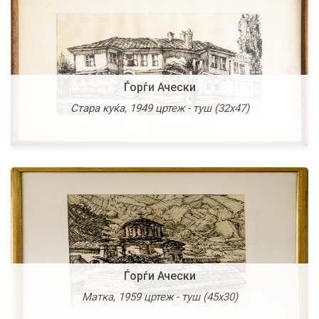
Ѓорѓи Ачески
Емил Шулајковски
Стара куќа, 1949 цртеж - туш (32х47)
Кумир, 1994 масло на платно (58х75)
З. Костовски
Ѓорѓи Ачески
Мртва природа (Ваза со цвеќе), масло на платно
Матка, 1959 цртеж - туш (45х30)
(47х68)