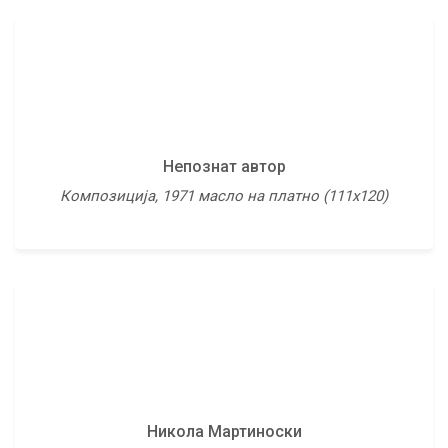
Непознат автор
Никола Мартиноски
Композиција, 1971 масло на платно (111х120)
Девојче - циганче, 1961 масло на платно (68х56,5)
Павле Георгиевски - Зуфа
Никола Мартиноски