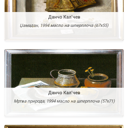
Данчо Кал’чев
Данчо Кал’чев
Џамадан, 1994 масло на шперплоча (67х55)
Мртва природа, 1999 масло на платно (95х125)
Данчо Кал’чев
Данчо Ордев
Мртва природа, 1994 масло на шперплоча (57х71)
Композиција 140295, 1995 масло на платно (61х50)