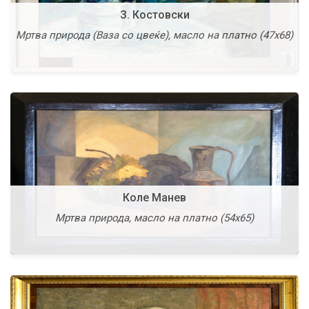
З. Костовски
Терзија, 1946 масло на платно (100 х 81,5)
Мртва природа (Ваза со цвеќе), масло на платно (47х68)
Повеќе
Коле Манев
Љубодраг Маринковиќ Пенкин
Мртва природа, масло на платно (54х65)
Композиција, масло на платно (80х100)