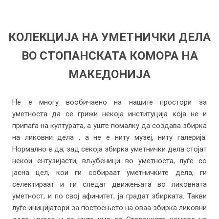
КОЛЕКЦИЈА НА УМЕТНИЧКИ ДЕЛА
ВО СТОПАНСКАТА КОМОРА НА
МАКЕДОНИЈА
Не е многу вообичаено на нашите простори за
уметноста да се грижи некоја институција која не и
припаѓа на културата, а уште помалку да создава збирка
на ликовни дела , а не е ниту музеј, ниту галерија.
Нормално е да, зад секоја збирка уметнички дела стојат
некои ентузијасти, вљубеници во уметноста, луѓе со
јасна цел, кои ги собираат уметничките дела, ги
селектираат и ги следат движењата во ликовната
уметност, и по свој афинитет, ја градат збирката. Такви
луѓе иницијатори за постоењето на оваа збирка ликовни