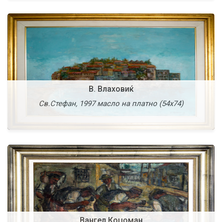
Вангел Коџоман
В. Влаховиќ
Старо Скопје, 1953 масло на картон (42х60)
Св.Стефан, 1997 масло на платно (54х74)
Повеќе
Вангел Наумовски
Вангел Коџоман