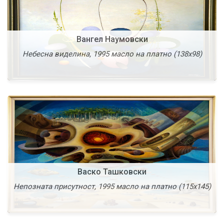
Васко Ташковски
Вангел Наумовски
Школка - тврдина, 1996 масло на платно (81х100)
Небесна виделина, 1995 масло на платно (138х98)
Повеќе
Гоце Божурски
Васко Ташковски
Мртва природа (мандолина и лубеница), 1997
Непозната присутност, 1995 масло на платно (115х145)
масло на платно (50х60)