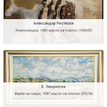
Александар Ристески
В. Влаховиќ
Композиција, 1966 масло на платно (149х95)
Св.Стефан, 1997 масло на платно (54х74)
Б. Зенделски
Вангел Коџоман
Берба на памук, 1957 масло на платно (57х76)
Каменоресци, 1936 масло на платно (46х63)