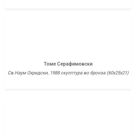
Тони Шулајковски
Томе Серафимовски
Ирационална вистина, 1995 масло на платно
Св.Наум Охридски, 1988 скулптура во бронза (60х25х21)
(100х80)