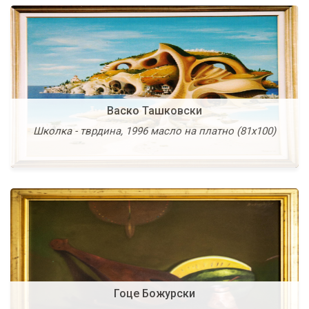
Гоце Божурски
Васко Ташковски
Мртва природа (со лубеница и лимон), 1995 масло
Школка - тврдина, 1996 масло на платно (81х100)
на платно (50х60)
Гоце Божурски
Данчо Кал’чев