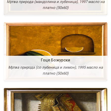
Мртва природа (мандолина и лубеница), 1997 масло на
Џамадан, 1994 масло на шперплоча (67х55)
платно (50х60)
Гоце Божурски
Данчо Кал’чев
Мртва природа (со лубеница и лимон), 1995 масло на
Мртва природа, 1994 масло на шперплоча (57х71)
платно (50х60)