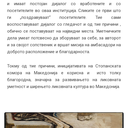
и имаат постојан дијалог со вработените и со
Александар Ристески
посетителите во оваа институција. Сликите се први што
Композиција, 1966 масло на платно (149х95)
ги „поздравуваат“ посетителите. Тие сами
воспоставуваат дијалог со гледачот и од тие причини ,
обично се поставуваат на највидни места. Уметничките
дела умеат потсвесно да зборуваат за себе, за авторот
и за својот сопственик и вршат мисија на амбасадори на
доброто расположение и благодарноста.
Токму од тие причини, иницијативата на Стопанската
комора на Македонија е корисна и исто толку
благородна, значајна за развивањето на ликовната
Б. Зенделски
уметност и ширењето ликовната култура во Македонија.
Берба на памук, 1957 масло на платно (57х76)