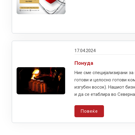
17.04.2024
Понуда
Ние сме специјализирани за
готови и целосно готови ко
изгубен восок). Нашиот биз
и да се етаблира во Северна
Повеќе