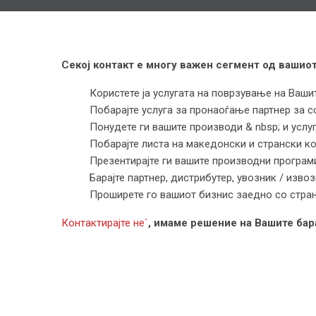
Секој контакт е многу важен сегмент од вашиот
Користете ја услугата на поврзување на Ваш
Побарајте услуга за пронаоѓање партнер за с
Понудете ги вашите производи & nbsp; и услу
Побарајте листа на македонски и странски ко
Презентирајте ги вашите производни програм
Барајте партнер, дистрибутер, увозник / изв
Проширете го вашиот бизнис заедно со стран
Контактирајте не`
, имаме решение на Вашите бар