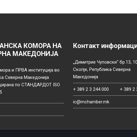
АНСКА КОМОРА НА
Контакт информац
РНА МАКЕДОНИЈА
„Димитрие Чуповски“ бр.13, 1
Скопје, Република Северна
мора и ПРВА институција во
Македонија
ка Северна Македонија
цирана по СТАНДАРДОТ ISO
+ 389 2 3 244 000
+ 389 2 
5
ic@mchamber.mk