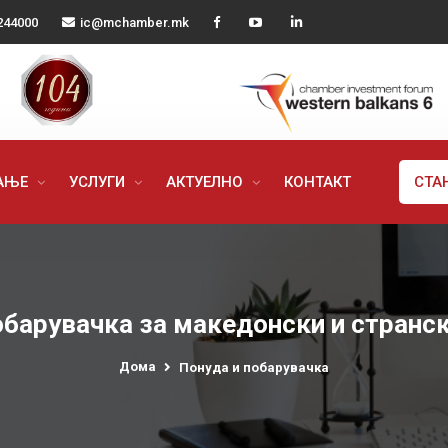
244000
ic@mchamber.mk
РАЊЕ
УСЛУГИ
АКТУЕЛНО
КОНТАКТ
СТА
обарувачка за македонски и странс
Дома
Понуда и побарувачка