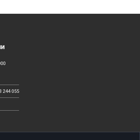
ии
000
3 244 055