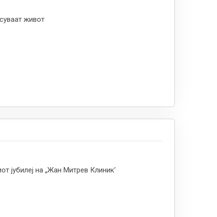
суваат живот
от јубилеј на „Жан Митрев Клиник’