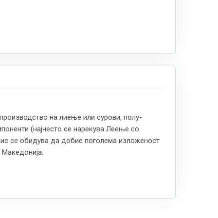
 производство на лиење или сурови, полу-
мпоненти (најчесто се нарекува Леење со
нис се обидува да добие поголема изложеност
 Македонија.