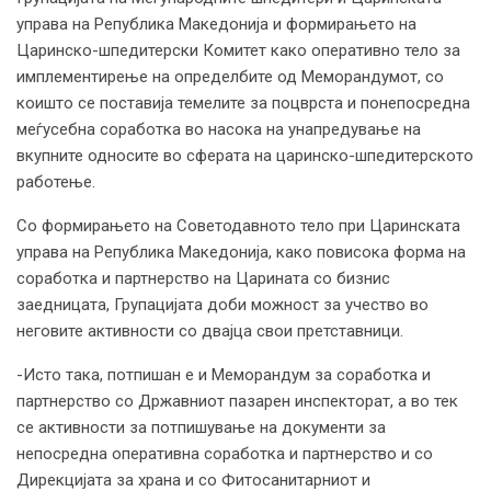
управа на Република Македонија и формирањето на
Царинско-шпедитерски Комитет како оперативно тело за
имплементирење на определбите од Меморандумот, со
коишто се поставија темелите за поцврста и понепосредна
меѓусебна соработка во насока на унапредување на
вкупните односите во сферата на царинско-шпедитерското
работење.
Со формирањето на Советодавното тело при Царинската
управа на Република Македонија, како повисока форма на
соработка и партнерство на Царината со бизнис
заедницата, Групацијата доби можност за учество во
неговите активности со двајца свои претставници.
-Исто така, потпишан е и Меморандум за соработка и
партнерство со Државниот пазарен инспекторат, а во тек
се активности за потпишување на документи за
непосредна оперативна соработка и партнерство и со
Дирекцијата за храна и со Фитосанитарниот и