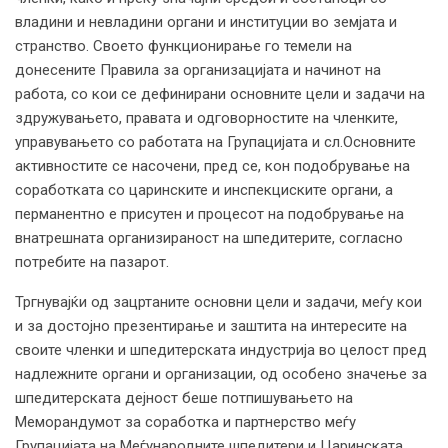
владини и невладини органи и институции во земјата и
странство. Своето функционирање го темели на
донесените Правила за организацијата и начинот на
работа, со кои се дефинирани основните цели и задачи на
здружувањето, правата и одговорностите на членките,
управувањето со работата на Групацијата и сл.Основните
активностите се насочени, пред се, кон подобрување на
соработката со царинските и инспекциските органи, а
перманентно е присутен и процесот на подобрување на
внатрешната организираност на шпедитерите, согласно
потребите на пазарот.
Тргнувајќи од зацртаните основни цели и задачи, меѓу кои
и за достојно презентирање и заштита на интересите на
своите членки и шпедитерската индустрија во целост пред
надлежните органи и организации, од особено значење за
шпедитерската дејност беше потпишувањето на
Меморандумот за соработка и партнерство меѓу
Групацијата на Меѓународните шпедитери и Царинската