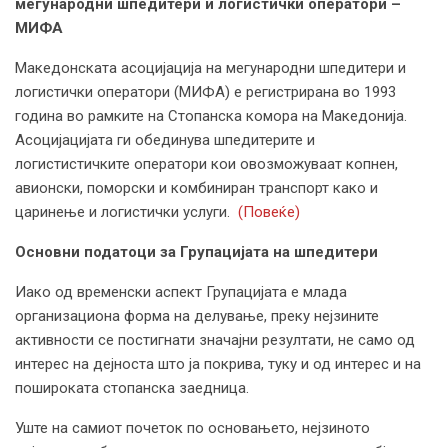
меѓународни шпедитери и логистички оператори –
МИФА
Македонската асоцијација на мегународни шпедитери и
логистички оператори (МИФА) е регистрирана во 1993
година во рамките на Стопанска комора на Македонија.
Асоцијацијата ги обединува шпедитерите и
логистистичките оператори кои овозможуваат копнен,
авионски, поморски и комбиниран транспорт како и
царинење и логистички услуги.
(Повеќе)
Основни податоци за Групацијата на шпедитери
Иако од временски аспект Групацијата е млада
организациона форма на делување, преку нејзините
активности се постигнати значајни резултати, не само од
интерес на дејноста што ја покрива, туку и од интерес и на
пошироката стопанска заедница.
Уште на самиот почеток по основањето, нејзиното