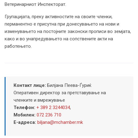
Ветеринарниот Инспекторат.
Групацијата, преку активностите на своите членки,
перманентно е присутна при донесувањето на нови и
изменувањето на постојните законски прописи во земјата,
како и во унапредувањето на сопствените акти на
работењето.
Контакт лице:
Билјана Пеева-Ѓуриќ
Оперативен директор за претставување на
членките и вмрежување
Телефон:
+ 389 2 3244034
,
Мобилен:
072 236 710
Е-адреса:
biljana@mchamber.mk