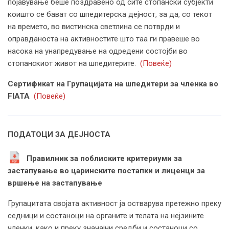
појавување беше поздравено од сите стопански субјекти
коишто се бават со шпедитерска дејност, за да, со текот
на времето, во вистинска светлина се потврди и
оправданоста на активностите што таа ги правеше во
насока на унапредување на одредени состојби во
стопанскиот живот на шпедитерите.
(Повеќе)
Сертификат на Групацијата на шпедитери за членка во
FIATA
(Повеќе)
ПОДАТОЦИ ЗА ДЕЈНОСТА
Правилник за поблиските критериуми за
застапување во царинските постапки и лиценци за
вршење на застапување
Групацитата својата активност ја остварува претежно преку
седници и состаноци на органите и телата на нејзините
членки, како и преку значајни средби и состаноци со