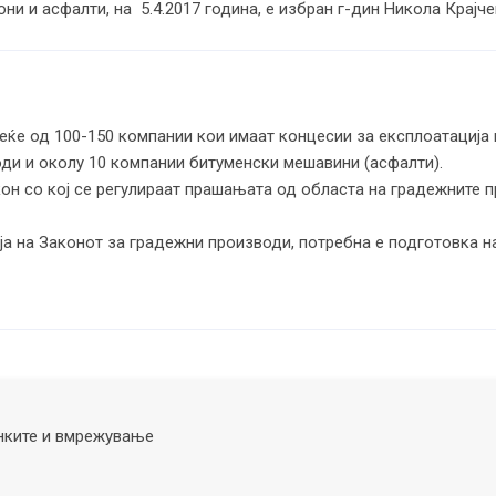
они и асфалти, на 5.4.2017 година, е избран г-дин Никола Крајч
веќе од 100-150 компании кои имаат концесии за експлоатација
оди и околу 10 компании битуменски мешавини (асфалти).
н со кој се регулираат прашањата од областа на градежните пр
а на Законот за градежни производи, потребна е подготовка н
нките и вмрежување