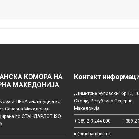
АНСКА КОМОРА НА
Контакт информац
РНА МАКЕДОНИЈА
„Димитрие Чуповски“ бр.13, 1
Скопје, Република Северна
мора и ПРВА институција во
Македонија
ка Северна Македонија
цирана по СТАНДАРДОТ ISO
+ 389 2 3 244 000
+ 389 2 
5
ic@mchamber.mk