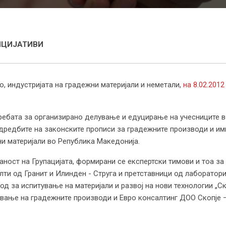
ИЦИЈАТИВИ
, индустријата на градежни материјали и неметали,
на 8.02.2012
требата за организирано делување и едуцирање на учесниците
одредбите на законските прописи за градежните производи и и
и материјали во Република Македонија.
ност на Групацијата, формирани се експертски тимови и тоа за
лти од Гранит и Илинден - Струга и претставници од лаборатор
авод за испитување на материјали и развој на нови технологии 
ување на градежните производи и Евро консалтинг ДОО Скопје 