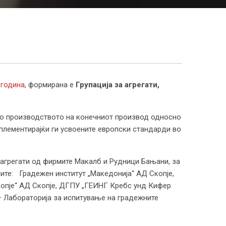
 година
, формирана е
Групација за агрегати,
 во производството на конечниот производ односно
мплементирајќи ги усвоените европски стандарди во
 агрегати од фирмите Макалб и Рудници Бањани, за
иите: Градежен институт „Македонија“ АД Скопје,
„Скопје“ АД Скопје, ДГПУ „ГЕИНГ Кребс унд Кифер
– Лабораторија за испитување на градежните