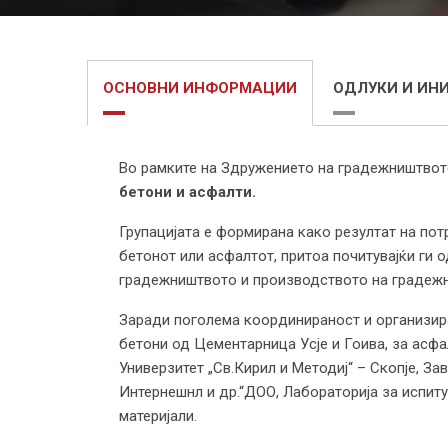
ОСНОВНИ ИНФОРМАЦИИ
ОДЛУКИ И ИН
Во рамките на Здружението на градежништвото
бетони и асфалти.
Групацијата е формирана како резултат на по
бетонот или асфалтот, притоа почитувајќи ги 
градежништвото и производството на градежн
Заради поголема координираност и организира
бетони од Цементарница Усје и Гоива, за асфа
Универзитет „Св.Кирил и Методиј“ – Скопје, З
Интернешнл и др.“ДОО, Лабораторија за испит
материјали.