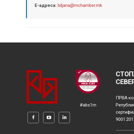
Е-адреса:
biljana@mchamber.mk
СТОП
СЕВЕ
ПРВА ко
#abs1m
Републи
сертифи
9001:201