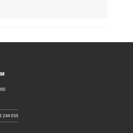
ии
000
3 244 055