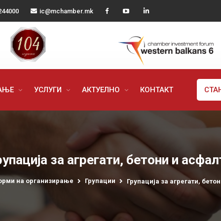
244000
ic@mchamber.mk
РАЊЕ
УСЛУГИ
АКТУЕЛНО
КОНТАКТ
СТА
рупација за агрегати, бетони и асфал
орми на организирање
Групации
Групација за агрегати, бето