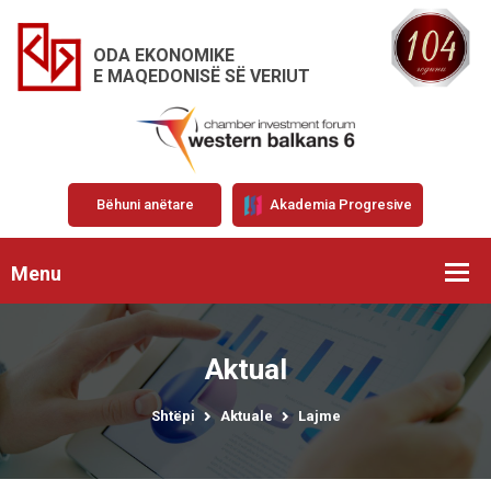
ODA EKONOMIKE
E MAQEDONISË SË VERIUT
Bëhuni anëtare
Akademia Progresive
Menu
Aktual
Shtëpi
Aktuale
Lajme