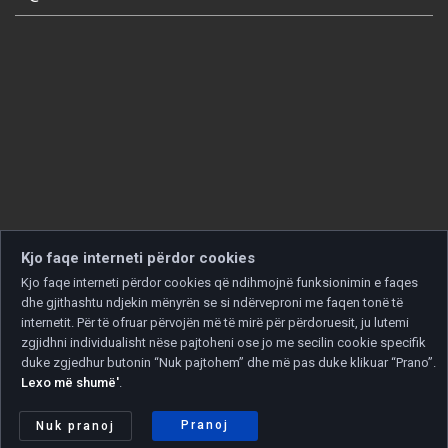
Kjo faqe interneti përdor cookies
Kjo faqe interneti përdor cookies që ndihmojnë funksionimin e faqes
dhe gjithashtu ndjekin mënyrën se si ndërveproni me faqen tonë të
internetit. Për të ofruar përvojën më të mirë për përdoruesit, ju lutemi
zgjidhni individualisht nëse pajtoheni ose jo me secilin cookie specifik
duke zgjedhur butonin “Nuk pajtohem” dhe më pas duke klikuar “Prano”.
Lexo më shumë'
.
Copyright © 2026 Developed by
Unet
. All rights reserved.
Politika e privatësisë
|
Politika e cookies
Pranoj
Nuk pranoj