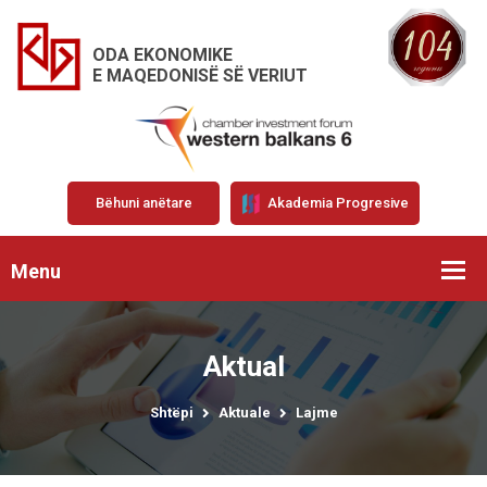
ODA EKONOMIKE
E MAQEDONISË SË VERIUT
Bëhuni anëtare
Akademia Progresive
Menu
Aktual
Shtëpi
Aktuale
Lajme