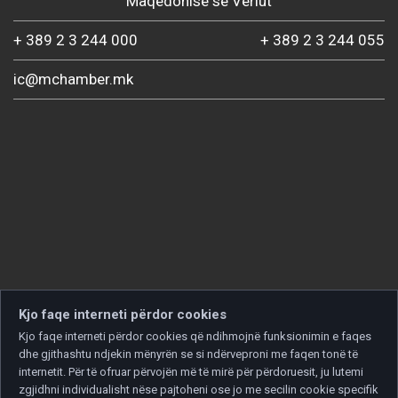
Maqedonisë së Veriut
+ 389 2 3 244 000
+ 389 2 3 244 055
ic@mchamber.mk
Kjo faqe interneti përdor cookies
Kjo faqe interneti përdor cookies që ndihmojnë funksionimin e faqes
dhe gjithashtu ndjekin mënyrën se si ndërveproni me faqen tonë të
internetit. Për të ofruar përvojën më të mirë për përdoruesit, ju lutemi
zgjidhni individualisht nëse pajtoheni ose jo me secilin cookie specifik