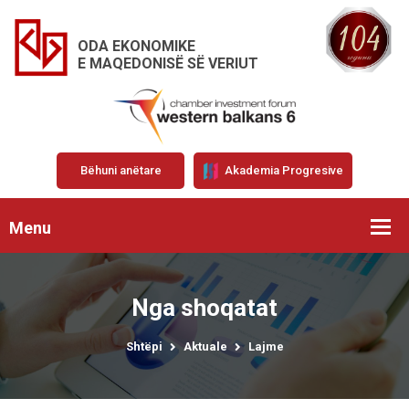
ODA EKONOMIKE
E MAQEDONISË SË VERIUT
Bëhuni anëtare
Akademia Progresive
Menu
Nga shoqatat
Shtëpi
Aktuale
Lajme