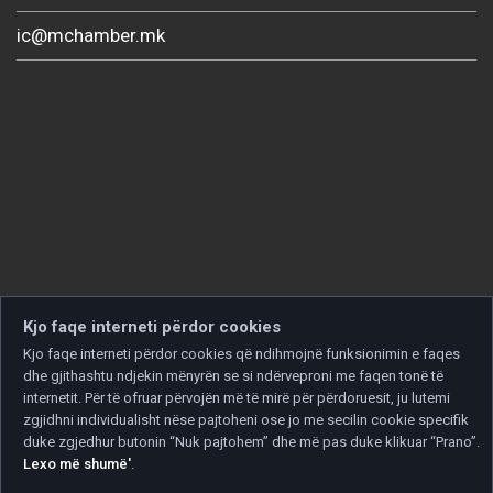
ic@mchamber.mk
Kjo faqe interneti përdor cookies
Kjo faqe interneti përdor cookies që ndihmojnë funksionimin e faqes
dhe gjithashtu ndjekin mënyrën se si ndërveproni me faqen tonë të
internetit. Për të ofruar përvojën më të mirë për përdoruesit, ju lutemi
zgjidhni individualisht nëse pajtoheni ose jo me secilin cookie specifik
duke zgjedhur butonin “Nuk pajtohem” dhe më pas duke klikuar “Prano”.
Lexo më shumë'
.
Copyright © 2026 Developed by
Unet
. All rights reserved.