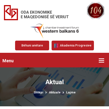
ODA EKONOMIKE
E MAQEDONISË SË VERIUT
Bëhuni anëtare
Akademia Progresive
Menu
Aktual
Shtëpi
Aktuale
Lajme