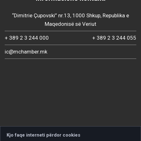
“Dimitrie Çupovski” nr.13, 1000 Shkup, Republika e
Maqedonisë së Veriut
+ 389 2 3 244 000
+ 389 2 3 244 055
ic@mchamber.mk
Kjo faqe interneti përdor cookies