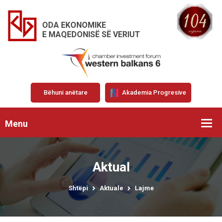
ODA EKONOMIKE
E MAQEDONISË SË VERIUT
Bëhuni anëtare
Akademia Progresive
Menu
Aktual
Shtëpi
Aktuale
Lajme