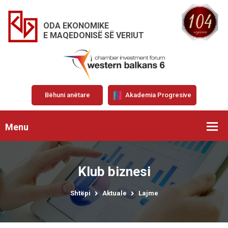
ODA EKONOMIKE
E MAQEDONISË SË VERIUT
Bëhuni anëtare
Akademia Progresive
Menu
Klub biznesi
Shtëpi
Aktuale
Lajme