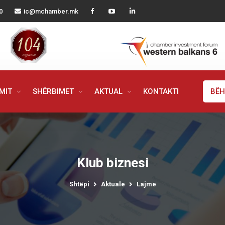
0
ic@mchamber.mk
IMIT
SHËRBIMET
AKTUAL
KONTAKTI
BËH
Klub biznesi
Shtëpi
Aktuale
Lajme