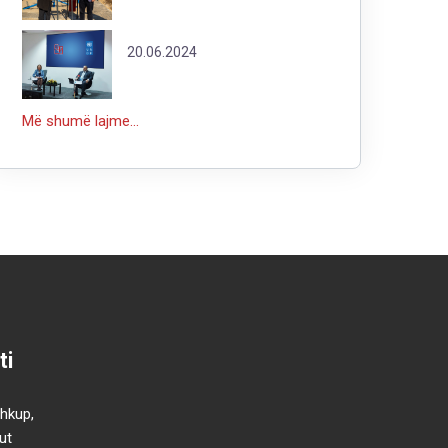
20.06.2024
Më shumë lajme...
ti
Shkup,
ut