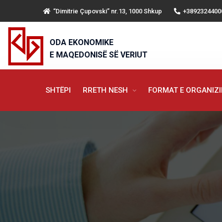
“Dimitrie Çupovski” nr.13, 1000 Shkup
+3892324400
ODA EKONOMIKE
E MAQEDONISË SË VERIUT
SHTËPI
RRETH NESH
FORMAT E ORGANIZ