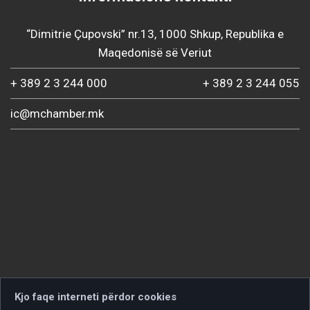
“Dimitrie Çupovski” nr.13, 1000 Shkup, Republika e
Maqedonisë së Veriut
+ 389 2 3 244 000
+ 389 2 3 244 055
ic@mchamber.mk
Kjo faqe interneti përdor cookies