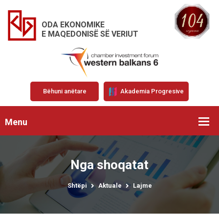
ODA EKONOMIKE
E MAQEDONISË SË VERIUT
Bëhuni anëtare
Akademia Progresive
Menu
Nga shoqatat
Shtëpi
Aktuale
Lajme