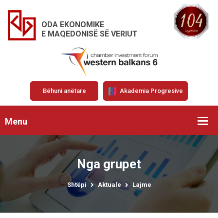
ODA EKONOMIKE
E MAQEDONISË SË VERIUT
Bëhuni anëtare
Akademia Progresive
Menu
Nga grupet
Shtëpi
Aktuale
Lajme