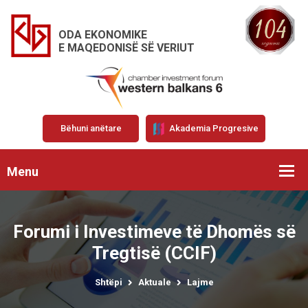
ODA EKONOMIKE
E MAQEDONISË SË VERIUT
Bëhuni anëtare
Akademia Progresive
Menu
Forumi i Investimeve të Dhomës së
Tregtisë (CCIF)
Shtëpi
Aktuale
Lajme