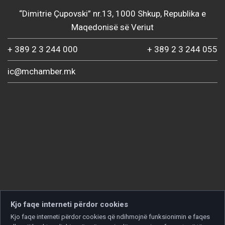
“Dimitrie Çupovski” nr.13, 1000 Shkup, Republika e
Maqedonisë së Veriut
+ 389 2 3 244 000
+ 389 2 3 244 055
ic@mchamber.mk
Kjo faqe interneti përdor cookies
Kjo faqe interneti përdor cookies që ndihmojnë funksionimin e faqes