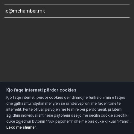
ic@mchamber.mk
Kjo faqe interneti përdor cookies
Kjo faqe interneti përdor cookies që ndihmojnë funksionimin e faqes
dhe gjithashtu ndjekin mënyrën se si ndërveproni me faqen tonë të
internetit. Për të ofruar përvojën më të mirë për përdoruesit, ju lutemi
zgjidhni individualisht nëse pajtoheni ose jo me secilin cookie specifik
duke zgjedhur butonin “Nuk pajtohem” dhe më pas duke klikuar “Prano”.
Lexo më shumë'
.
Copyright © 2026 Developed by
Unet
. All rights reserved.