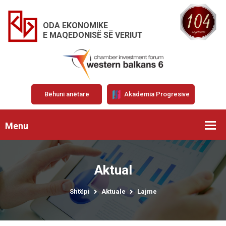
ODA EKONOMIKE
E MAQEDONISË SË VERIUT
Bëhuni anëtare
Akademia Progresive
Menu
Aktual
Shtëpi
Aktuale
Lajme