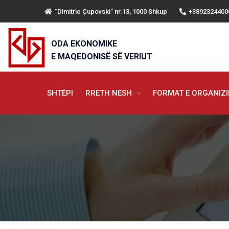
“Dimitrie Çupovski” nr.13, 1000 Shkup
+3892324400
ODA EKONOMIKE
E MAQEDONISË SË VERIUT
SHTËPI
RRETH NESH
FORMAT E ORGANIZ