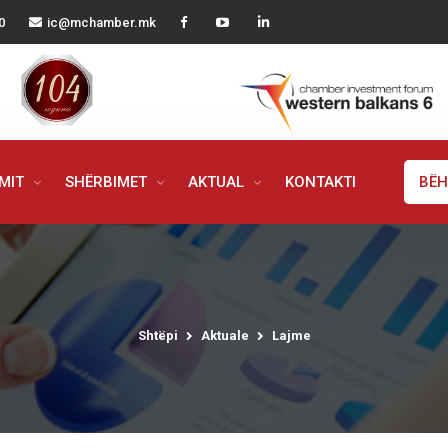
0
ic@mchamber.mk
IMIT
SHËRBIMET
AKTUAL
KONTAKTI
BËH
Shtëpi
Aktuale
Lajme