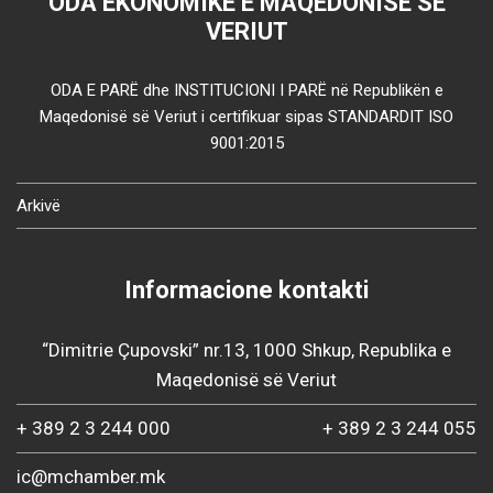
ODA EKONOMIKE E MAQEDONISË SË
VERIUT
ODA E PARË dhe INSTITUCIONI I PARË në Republikën e
Maqedonisë së Veriut i certifikuar sipas STANDARDIT ISO
9001:2015
Arkivë
Informacione kontakti
“Dimitrie Çupovski” nr.13, 1000 Shkup, Republika e
Maqedonisë së Veriut
+ 389 2 3 244 000
+ 389 2 3 244 055
ic@mchamber.mk