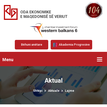
ODA EKONOMIKE
E MAQEDONISË SË VERIUT
Bëhuni anëtare
Akademia Progresive
Menu
Aktual
Shtëpi
Aktuale
Lajme