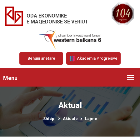
ODA EKONOMIKE
E MAQEDONISË SË VERIUT
Bëhuni anëtare
Akademia Progresive
Menu
Aktual
Shtëpi
Aktuale
Lajme