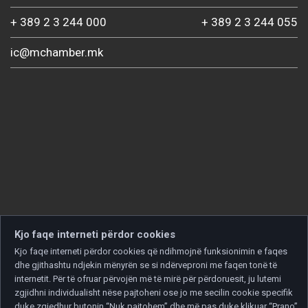
+ 389 2 3 244 000
+ 389 2 3 244 055
ic@mchamber.mk
Kjo faqe interneti përdor cookies
Kjo faqe interneti përdor cookies që ndihmojnë funksionimin e faqes
dhe gjithashtu ndjekin mënyrën se si ndërveproni me faqen tonë të
internetit. Për të ofruar përvojën më të mirë për përdoruesit, ju lutemi
zgjidhni individualisht nëse pajtoheni ose jo me secilin cookie specifik
duke zgjedhur butonin “Nuk pajtohem” dhe më pas duke klikuar “Prano”.