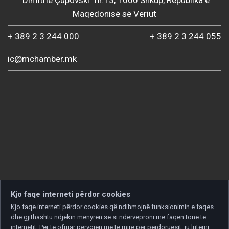
Maqedonisë së Veriut
+ 389 2 3 244 000
+ 389 2 3 244 055
ic@mchamber.mk
Kjo faqe interneti përdor cookies
Kjo faqe interneti përdor cookies që ndihmojnë funksionimin e faqes
dhe gjithashtu ndjekin mënyrën se si ndërveproni me faqen tonë të
internetit. Për të ofruar përvojën më të mirë për përdoruesit, ju lutemi