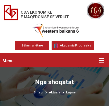
ODA EKONOMIKE
E MAQEDONISË SË VERIUT
Bëhuni anëtare
Akademia Progresive
Menu
Nga shoqatat
Shtëpi
Aktuale
Lajme