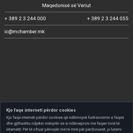
Maqedonisë së Veriut
+ 389 2 3 244 000
+ 389 2 3 244 055
ic@mchamber.mk
Kjo faqe interneti përdor cookies
Kjo faqe interneti përdor cookies që ndihmojnë funksionimin e faqes
dhe gjithashtu ndjekin mënyrën se si ndërveproni me faqen tonë të
internetit. Për të ofruar përvojën më të mirë për përdoruesit, ju lutemi