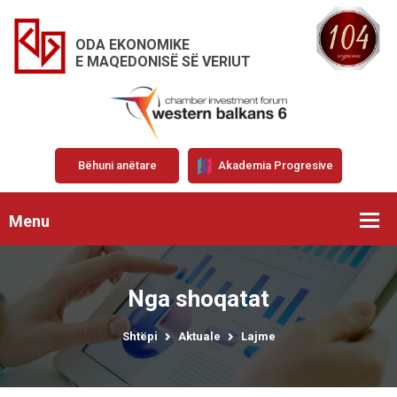
ODA EKONOMIKE
E MAQEDONISË SË VERIUT
Bëhuni anëtare
Akademia Progresive
Menu
Nga shoqatat
Shtëpi
Aktuale
Lajme