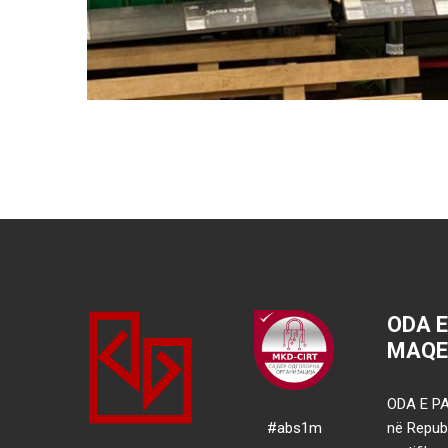
ODA 
MAQE
ODA E PA
#abs1m
në Republ