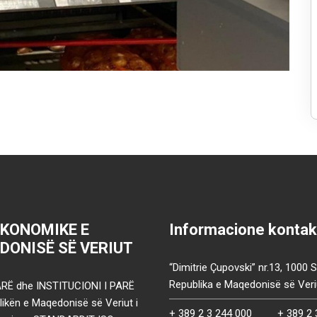
EKONOMIKE E
Informacione kontak
DONISË SË VERIUT
“Dimitrie Çupovski” nr.13, 1000 
Republika e Maqedonisë së Veri
RË dhe INSTITUCIONI I PARË
ikën e Maqedonisë së Veriut i
+ 389 2 3 244 000
+ 389 2 