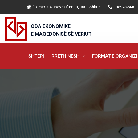
“Dimitrie Çupovski” nr.13, 1000 Shkup
+3892324400
ODA EKONOMIKE
E MAQEDONISË SË VERIUT
SHTËPI
RRETH NESH
FORMAT E ORGANIZ