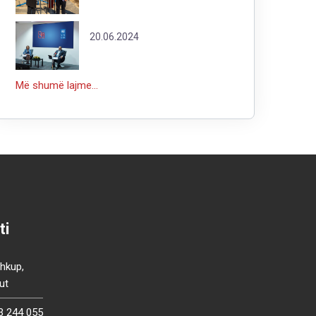
20.06.2024
Më shumë lajme...
ti
Shkup,
ut
3 244 055