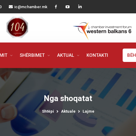
0
ic@mchamber.mk
IMIT
SHËRBIMET
AKTUAL
KONTAKTI
BËH
Nga shoqatat
Shtëpi
Aktuale
Lajme