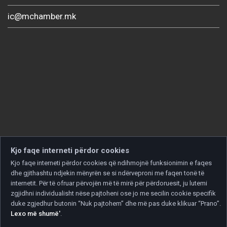
ic@mchamber.mk
Kjo faqe interneti përdor cookies
Kjo faqe interneti përdor cookies që ndihmojnë funksionimin e faqes
dhe gjithashtu ndjekin mënyrën se si ndërveproni me faqen tonë të
internetit. Për të ofruar përvojën më të mirë për përdoruesit, ju lutemi
zgjidhni individualisht nëse pajtoheni ose jo me secilin cookie specifik
duke zgjedhur butonin “Nuk pajtohem” dhe më pas duke klikuar “Prano”.
Lexo më shumë'
.
Copyright © 2026 Developed by
Unet
. All rights reserved.