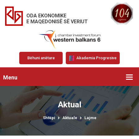
ODA EKONOMIKE
E MAQEDONISË SË VERIUT
Bëhuni anëtare
Akademia Progresive
Menu
Aktual
Shtëpi
Aktuale
Lajme