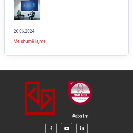
20.06.2024
Më shumë lajme...
#abs1m