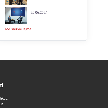
20.06.2024
Më shumë lajme...
ti
Shkup,
ut