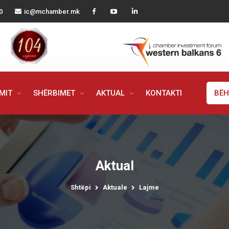
0
ic@mchamber.mk
IMIT
SHËRBIMET
AKTUAL
KONTAKTI
BËH
Aktual
Shtëpi
Aktuale
Lajme