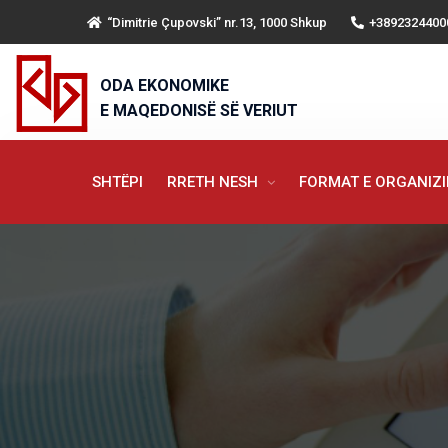
“Dimitrie Çupovski” nr.13, 1000 Shkup
+3892324400
ODA EKONOMIKE
E MAQEDONISË SË VERIUT
SHTËPI
RRETH NESH
FORMAT E ORGANIZ