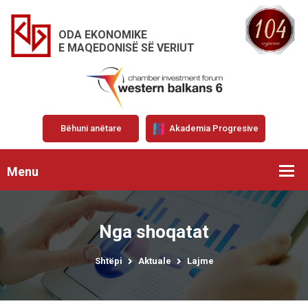
ODA EKONOMIKE
E MAQEDONISË SË VERIUT
Bëhuni anëtare
Akademia Progresive
Menu
Nga shoqatat
Shtëpi
Aktuale
Lajme