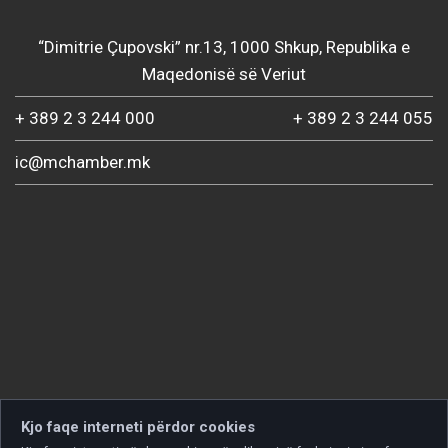
“Dimitrie Çupovski” nr.13, 1000 Shkup, Republika e
Maqedonisë së Veriut
+ 389 2 3 244 000
+ 389 2 3 244 055
ic@mchamber.mk
Kjo faqe interneti përdor cookies