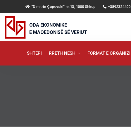
“Dimitrie Çupovski” nr.13, 1000 Shkup
+3892324400
ODA EKONOMIKE
E MAQEDONISË SË VERIUT
SHTËPI
RRETH NESH
FORMAT E ORGANIZ