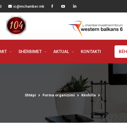
0
ic@mchamber.mk
IMIT
SHËRBIMET
AKTUAL
KONTAKTI
BËH
Shtëpi
Forma organizimi
Këshilla