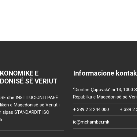
EKONOMIKE E
Informacione kontak
DONISË SË VERIUT
“Dimitrie Çupovski” nr.13, 1000 
Republika e Maqedonisë së Veri
RË dhe INSTITUCIONI I PARË
ikën e Maqedonisë së Veriut i
+ 389 2 3 244 000
+ 389 2 
uar sipas STANDARDIT ISO
5
ic@mchamber.mk