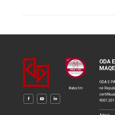
ODA 
MAQE
ODA E PA
#abs1m
në Republ
certifik
9001:201
Arkivë