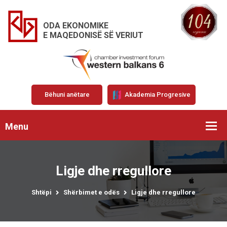
ODA EKONOMIKE
E MAQEDONISË SË VERIUT
Bëhuni anëtare
Akademia Progresive
Menu
Ligje dhe rregullore
Shtëpi
Shërbimet e odës
Ligje dhe rregullore