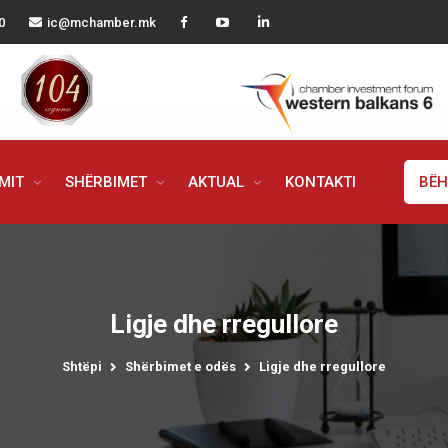
0
ic@mchamber.mk
IMIT
SHËRBIMET
AKTUAL
KONTAKTI
BËH
Ligje dhe rregullore
Shtëpi
Shërbimet e odës
Ligje dhe rregullore