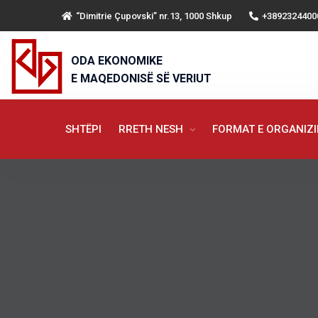
“Dimitrie Çupovski” nr.13, 1000 Shkup
+3892324400
ODA EKONOMIKE
E MAQEDONISË SË VERIUT
SHTËPI
RRETH NESH
FORMAT E ORGANIZ