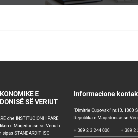
EKONOMIKE E
Informacione kontak
DONISË SË VERIUT
“Dimitrie Çupovski” nr.13, 1000 
Republika e Maqedonisë së Veri
RË dhe INSTITUCIONI I PARË
ikën e Maqedonisë së Veriut i
+ 389 2 3 244 000
+ 389 2 
uar sipas STANDARDIT ISO