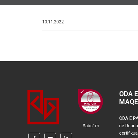
10.11.2022
ODA 
MAQE
ODA E PA
#abs1m
në Republ
certifik