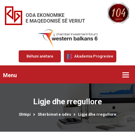
ODA EKONOMIKE
E MAQEDONISË SË VERIUT
Bëhuni anëtare
Akademia Progresive
Menu
Ligje dhe rregullore
Shtëpi
Shërbimet e odës
Ligje dhe rregullore