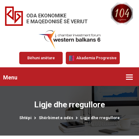
ODA EKONOMIKE
E MAQEDONISË SË VERIUT
Bëhuni anëtare
Akademia Progresive
Menu
Ligje dhe rregullore
Shtëpi
Shërbimet e odës
Ligje dhe rregullore