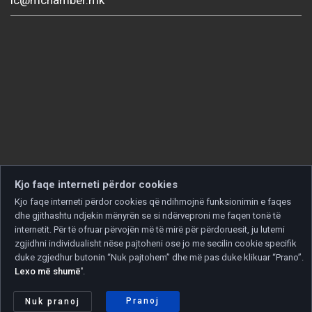
Kjo faqe interneti përdor cookies
Kjo faqe interneti përdor cookies që ndihmojnë funksionimin e faqes
dhe gjithashtu ndjekin mënyrën se si ndërveproni me faqen tonë të
internetit. Për të ofruar përvojën më të mirë për përdoruesit, ju lutemi
zgjidhni individualisht nëse pajtoheni ose jo me secilin cookie specifik
duke zgjedhur butonin “Nuk pajtohem” dhe më pas duke klikuar “Prano”.
Lexo më shumë'
.
Copyright © 2026 Developed by
Unet
. All rights reserved.
Politika e privatësisë
|
Politika e cookies
Pranoj
Nuk pranoj