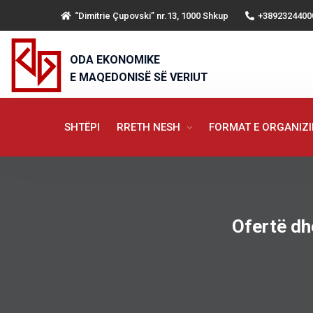
“Dimitrie Çupovski” nr.13, 1000 Shkup
+3892324400
ODA EKONOMIKE
E MAQEDONISË SË VERIUT
SHTËPI
RRETH NESH
FORMAT E ORGANIZ
Ofertë dh