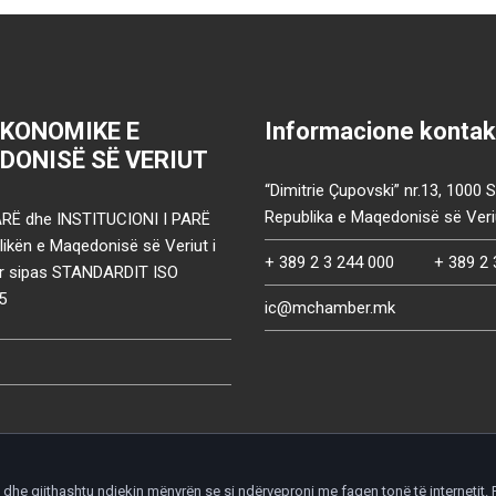
EKONOMIKE E
Informacione kontak
DONISË SË VERIUT
“Dimitrie Çupovski” nr.13, 1000 
Republika e Maqedonisë së Veri
RË dhe INSTITUCIONI I PARË
ikën e Maqedonisë së Veriut i
+ 389 2 3 244 000
+ 389 2 
uar sipas STANDARDIT ISO
5
ic@mchamber.mk
he gjithashtu ndjekin mënyrën se si ndërveproni me faqen tonë të internetit. P