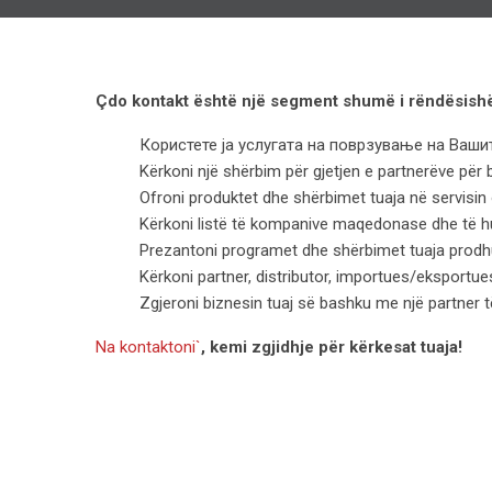
Çdo kontakt është një segment shumë i rëndësishëm
Користете ја услугата на поврзување на Ваш
Kërkoni një shërbim për gjetjen e partnerëve për
Ofroni produktet dhe shërbimet tuaja në servisin
Kërkoni listë të kompanive maqedonase dhe të hu
Prezantoni programet dhe shërbimet tuaja prodhu
Kërkoni partner, distributor, importues/eksportue
Zgjeroni biznesin tuaj së bashku me një partner t
Na kontaktoni`
, kemi zgjidhje për kërkesat tuaja!