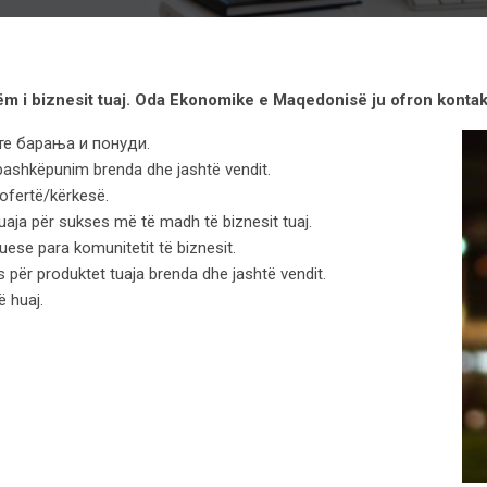
 i biznesit tuaj. Oda Ekonomike e Maqedonisë ju ofron kontakt
ите барања и понуди.
 bashkëpunim brenda dhe jashtë vendit.
 ofertë/kërkesë.
aja për sukses më të madh të biznesit tuaj.
ese para komunitetit të biznesit.
s për produktet tuaja brenda dhe jashtë vendit.
ë huaj.