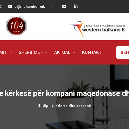
0
ic@mchamber.mk
IMIT
SHËRBIMET
AKTUAL
KONTAKTI
BËH
e kërkesë për kompani maqedonase dh
Shtëpi
Ofertë dhe kërkesë