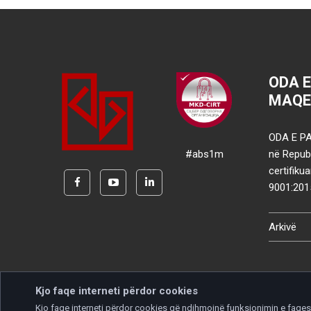
ODA 
MAQE
ODA E PA
#abs1m
në Republ
certifik
9001:201
Arkivë
Kjo faqe interneti përdor cookies
Kjo faqe interneti përdor cookies që ndihmojnë funksionimin e faqes d