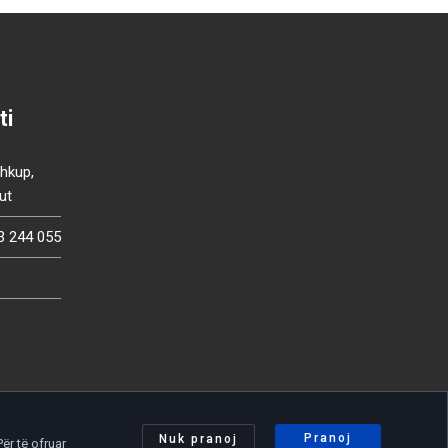
ti
Shkup,
ut
3 244 055
Pranoj
Nuk pranoj
ër të ofruar