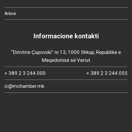
Arkivë
Informacione kontakti
“Dimitrie Çupovski” nr.13, 1000 Shkup, Republika e
Maqedonisë së Veriut
+ 389 2 3 244 000
+ 389 2 3 244 055
ic@mchamber.mk