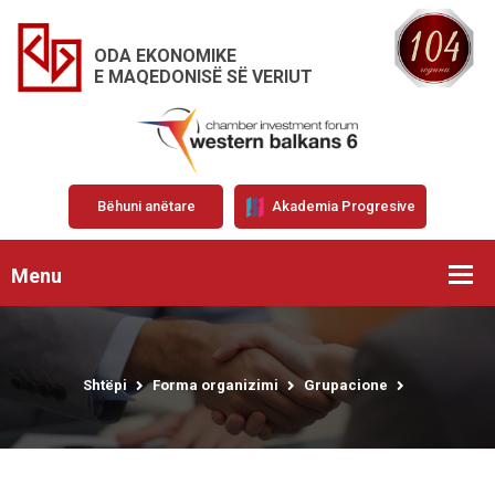
ODA EKONOMIKE
E MAQEDONISË SË VERIUT
Bëhuni anëtare
Akademia Progresive
Menu
Shtëpi
Forma organizimi
Grupacione