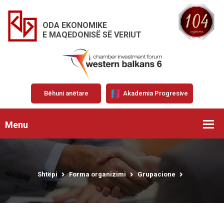
ODA EKONOMIKE
E MAQEDONISË SË VERIUT
Bëhuni anëtare
Akademia Progresive
Menu
Shtëpi
Forma organizimi
Grupacione