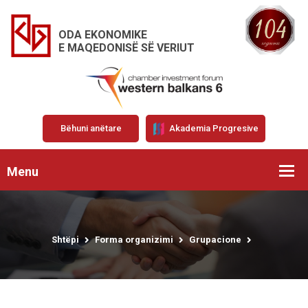
ODA EKONOMIKE
E MAQEDONISË SË VERIUT
Bëhuni anëtare
Akademia Progresive
Menu
Shtëpi
Forma organizimi
Grupacione