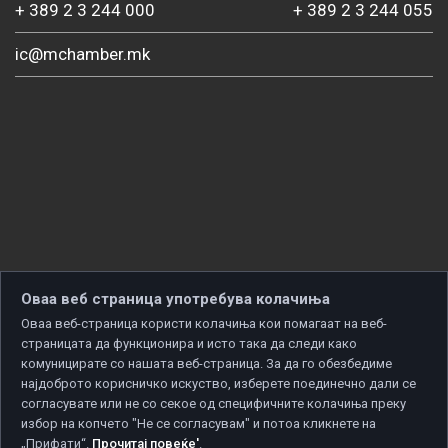
+ 389 2 3 244 000
+ 389 2 3 244 055
ic@mchamber.mk
Оваа веб страница употребува колачиња
Оваа веб-страница користи колачиња кои помагаат на веб-
страницата да функционира и исто така да следи како
комуницирате со нашата веб-страница. За да го обезбедиме
најдоброто корисничко искуство, изберете поединечно дали се
согласувате или не со секое од специфичните колачиња преку
избор на копчето "Не се согласувам" и потоа кликнете на
„Прифати“.
Прочитај повеќе'
.