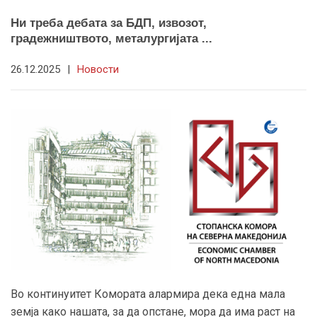
Ни треба дебата за БДП, извозот,
градежништвото, металургијата ...
26.12.2025
|
Новости
Во континуитет Комората алармира дека една мала
земја како нашата, за да опстане, мора да има раст на