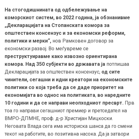
На стогодишнината од одбележување на
коморскиот систем, во 2022 година, ја
обзнанивме
„Декларацијата на Стопанската комора за
општествен консензус и за економски реформи,
политики и мерки“,
нов Рамковен договор за
економски развој. Во меѓувреме се
преструктуиравме како извозно ориентирана
комора. Над 350 субјекти во државата ја
потпишаа
Декларацијата за општествен консензус,
од сите
чинители, сегашни и идни креатори на економските
политики со која треба да се даде приоритет на
економијата во однос на политиката
,
во наредните
10 години и да се
направи неопходниот пресврт.
Прв
тоа го направи сегашниот премиер и претседател на
ВМРО-ДПМНЕ, проф. д-р Христијан Мицкоски.
Неговата Влада сега има историска шанса да го смени
текот на работите, во позитивна насока. Да ја затвори