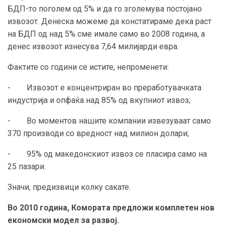
БДП-то поголем од 5% и да го зголемува постојано
извозот. Денеска можеме да констатираме дека раст
на БДП од над 5% сме имале само во 2008 година, а
денес извозот изнесува 7,64 милијарди евра.
Фактите со години се истите, непроменети:
- Извозот е концентриран во преработувачката
индустрија и опфаќа над 85% од вкупниот извоз;
- Во моментов нашите компании извезуваат само
370 производи со вредност над милион долари;
- 95% од македонскиот извоз се пласира само на
25 пазари.
Значи, предизвици колку сакате.
Во 2010 година, Комората предложи комплетен нов
економски модел за развој.