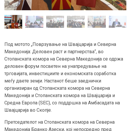
Под мотото „Поврзување на Швајцарија и Северна
Македонија: Деловен раст и партнерства“, во
Стопанската комора на Северна Македонија се одржа
деловен форум посветен на унапредување на
трговијата, инвестициите и економската соработка
меѓу двете земји. Настанот беше заеднички
организиран од Стопанската комора на Северна
Македонија и Стопанската комора на Швајцарија и
Средна Европа (SEC), со поддршка на Амбасадата на
Швајцарија во Скопје.
Претседателот на Стопанската комора на Северна
Македонија Бранко Азески, кој непосредно пред