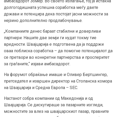
амбасадорот Зомер. Во своето излагање, тој ја истакна
долгогодишната успешна соработка меѓу двете
држави и потенцира дека постојат јасни можности за
нејзино дополнително продлабочување.
„Компаниите денес бараат стабилни и доверливи
партнери. Нашите две земји ги нудат токму тие
вредности. Швајцарија е подготвена да ја поддржи
оваа поблиска соработка – да помогне потенцијалот да
се претвори во конкретни партнерства и просперитет
за граѓаните,“ изјави амбасадорот.
На форумот обраќање имаше и Оливер Бертшингер,
претседател и извршен директор на Стопанска комора
на Швајцарија и Средна Европа – SEC.
Настанот собра компании од Македонија и од
Швајцарија. Се дискутираше за пазарните изгледи,
можностите за влез на швајцарскиот пазар, правните