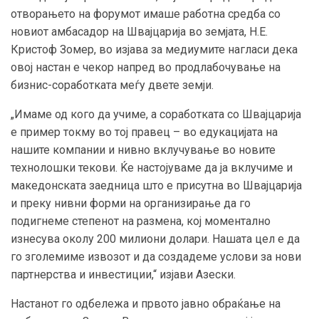
отворањето на форумот имаше работна средба со
новиот амбасадор на Швајцарија во земјата, Н.Е.
Кристоф Зомер, во изјава за медиумите нагласи дека
овој настан е чекор напред во продлабочување на
бизнис-соработката меѓу двете земји.
„Имаме од кого да учиме, а соработката со Швајцарија
е пример токму во тој правец – во едукацијата на
нашите компании и нивно вклучување во новите
технолошки текови. Ќе настојуваме да ја вклучиме и
македонската заедница што е присутна во Швајцарија
и преку нивни форми на организирање да го
подигнеме степенот на размена, кој моментално
изнесува околу 200 милиони долари. Нашата цел е да
го зголемиме извозот и да создадеме услови за нови
партнерства и инвестиции,“ изјави Азески.
Настанот го одбележа и првото јавно обраќање на