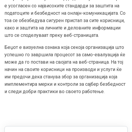
е усогласен со највисоките стандарди за заштита на
податоците и безбедност на онлајн-комуникацијата. Со
тоа се обезбедува сигурен пристап за сите корисници,
како и заштита на личните и деловните информации
што се споделуваат преку веб-страницата.
Беџот е визуелна ознака која секоја организација што
успешно го завршила процесот за само-евалуација ќе
може да го постави на својата на веб-страница. На тој
начин на своите корисници на производи и услуги ќе
им предочи дека станува збор за организација која
имплементира мерки и контроли за сајбер безбедност
и следи добри практики во своето работење.