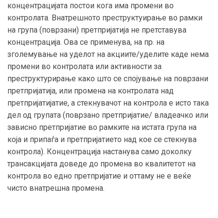
концентрацијата постои кога има промени во
контролата. Внатрешното преструктуирање во рамки
на група (поврзани) претпријатија не претставува
концентрација. Ова се применува, на пр. на
зголемување на уделот на акциите/уделите каде нема
промени во контролата или активности за
преструктурирање како што се спојување на поврзани
претпријатија, или промена на контролата над
претпријатијатие, а стекнувачот на контрола е исто така
дел од групата (поврзано претпријатие/ владеачко или
зависно претпријатие во рамките на истата група на
која и припаѓа и претпријатието над кое се стекнува
контрола). Концентрација настанува само доколку
трансакцијата доведе до промена во квалитетот на
контрола во едно претпријатие и оттаму не е веќе
чисто внатрешна промена.