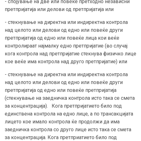
- спојување на две или повеќе претходно независни
претпријатија или делови од претпријатија или
- стекнување на директна или индиректна контрола
над целото или делови од едно или повеќе други
претпријатија од едно или повеќе лица кои веќе
контролираат најмалку едно претпријатие (во случај
кога контрола над претпријатие стекнува физичко лице
кое веќе има контрола над друго претпријатие) или
- стекнување на директна или индиректна контрола
над целото или делови од едно или повеќе други
претпријатија од едно или повеќе претпријатија
(стекнување на заедничка контрола исто така се смета
за концентрација). Кога претпријатието било под
единствена контрола на едно лице, а по трансакцијата
лицето кое имало контрола ќе продолжи да има
заедничка контрола со друго лице исто така се смета
за концентрација. Кога претприатието било под