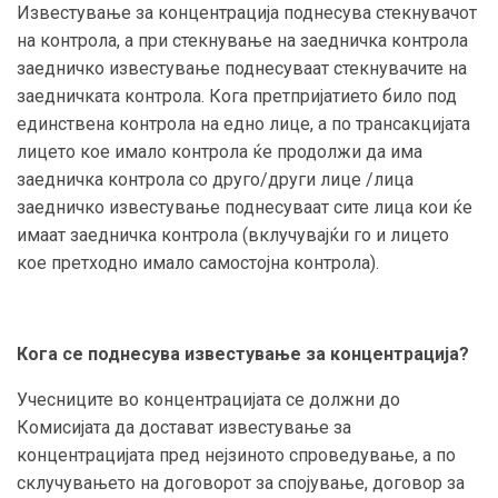
Известување за концентрација поднесува стекнувачот
на контрола, а при стекнување на заедничка контрола
заедничко известување поднесуваат стекнувачите на
заедничката контрола. Кога претпријатието било под
единствена контрола на едно лице, а по трансакцијата
лицето кое имало контрола ќе продолжи да има
заедничка контрола со друго/други лице /лица
заедничко известување поднесуваат сите лица кои ќе
имаат заедничка контрола (вклучувајќи го и лицето
кое претходно имало самостојна контрола).
Кога се поднесува известување за концентрација?
Учесниците во концентрацијата се должни до
Комисијата да достават известување за
концентрацијата пред нејзиното спроведување, а по
склучувањето на договорот за спојување, договор за