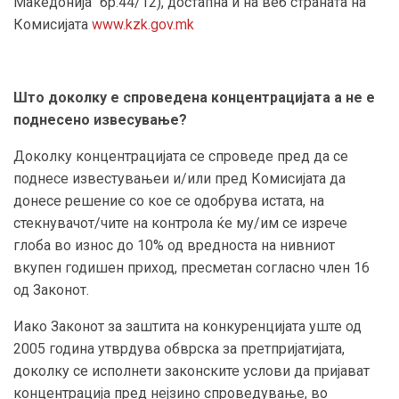
Македонија“ бр.44/12), достапна и на веб страната на
Комисијата
www.kzk.gov.mk
Што доколку е спроведена концентрацијата а не е
поднесено извесување?
Доколку концентрацијата се спроведе пред да се
поднесе известувањеи и/или пред Комисијата да
донесе решение со кое се одобрува истата, на
стекнувачот/чите на контрола ќе му/им се изрече
глоба во износ до 10% од вредноста на нивниот
вкупен годишен приход, пресметан согласно член 16
од Законот.
Иако Законот за заштита на конкуренцијата уште од
2005 година утврдува обврска за претпријатијата,
доколку се исполнети законските услови да пријават
концентрација пред нејзино спроведување, во