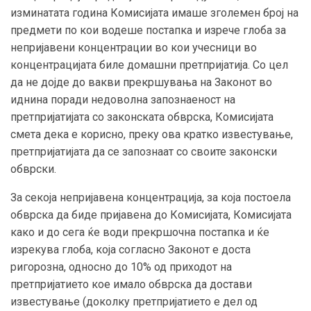
изминатата година Комисијата имаше зголемен број на
предмети по кои водеше постапка и изрече глоба за
непријавени концентрации во кои учесници во
концентрацијата биле домашни претпријатија. Со цел
да не дојде до вакви прекршувања на Законот во
иднина поради недоволна запознаеност на
претпријатијата со законската обврска, Комисијата
смета дека е корисно, преку ова кратко известување,
претпријатијата да се запознаат со своите законски
обврски.
За секоја непријавена концентрација, за која постоела
обврска да биде пријавена до Комисијата, Комисијата
како и до сега ќе води прекршочна постапка и ќе
изрекува глоба, која согласно Законот е доста
ригорозна, односно до 10% од приходот на
претпријатието кое имало обврска да достави
известување (доколку претпријатието е дел од