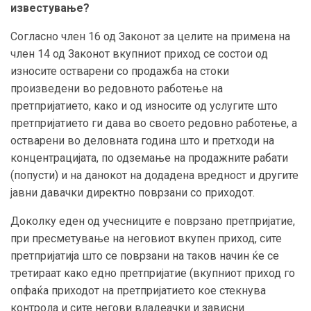
известување?
Согласно член 16 од Законот за целите на примена на
член 14 од Законот вкупниот приход се состои од
износите остварени со продажба на стоки
произведени во редовното работење на
претпријатието, како и од износите од услугите што
претпријатието ги дава во своето редовно работење, а
остварени во деловната година што и претходи на
концентрацијата, по одземање на продажните рабати
(попусти) и на данокот на додадена вредност и другите
јавни давачки директно поврзани со приходот.
Доколку еден од учесниците е поврзано претпријатие,
при пресметување на неговиот вкупен приход, сите
претпријатија што се поврзани на таков начин ќе се
третираат како едно претпријатие (вкупниот приход го
опфаќа приходот на претпријатието кое стекнува
контрола и сите негови владеачки и зависни