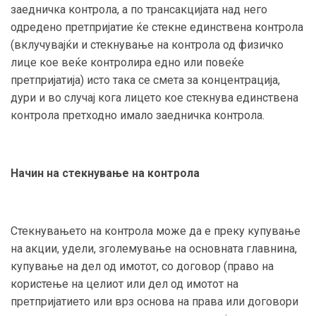
заедничка контрола, а по трансакцијата над него
одредено претпријатие ќе стекне единствена контрола
(вклучувајќи и стекнување на контрола од физичко
лице кое веќе контролира едно или повеќе
претпријатија) исто така се смета за концентрација,
дури и во случај кога лицето кое стекнува единствена
контрола претходно имало заедничка контрола.
Начин на стекнување на контрола
Стекнувањето на контрола може да е преку купување
на акции, удели, зголемување на основната главнина,
купување на дел од имотот, со договор (право на
користење на целиот или дел од имотот на
претпријатието или врз основа на права или договори