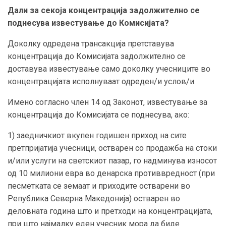
Дали за секоја концентрација задолжително се
поднесува известување до Комисијата?
Доколку одредена трансакција претставува
концентрација до Комисијата задолжително се
доставува известување само доколку учесниците во
концентрацијата исполнуваат одреден/и услов/и.
Имено согласно член 14 од Законот, известување за
концентрација до Комисијата се поднесува, ако:
1) заедничкиот вкупен годишен приход на сите
претпријатија учесници, остварен со продажба на стоки
и/или услуги на светскиот пазар, го надминува износот
од 10 милиони евра во денарска противвредност (при
песметката се земаат и приходите остварени во
Република Северна Македонија) остварен во
деловната година што и претходи на концентрацијата,
при што најмалку еден учесник мора да биде