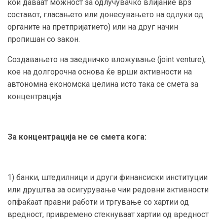
кои даваат можност за одлучувачко влијание врз
составот, гласањето или донесувањето на одлуки од
органите на претпријатието) или на друг начин
пропишан со закон.
Создавањето на заедничко вложување (joint venture),
кое на долгорочна основа ќе врши активности на
автономна економска целина исто така се смета за
концентрација.
За концентрација не се смета кога:
1) банки, штедилници и други финансиски институции
или друштва за осигурување чии редовни активности
опфаќаат правни работи и тргување со хартии од
вредност, привремено стекнуваат хартии од вредност