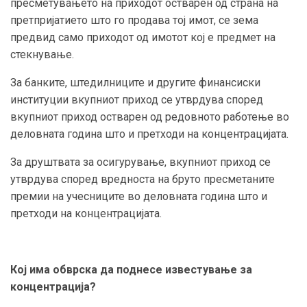
пресметувањето на приходот остварен од страна на
претпријатието што го продава тој имот, се зема
предвид само приходот од имотот кој е предмет на
стекнување.
За банките, штедилниците и другите финансиски
институции вкупниот приход се утврдува според
вкупниот приход остварен од редовното работење во
деловната година што и претходи на концентрацијата.
За друштвата за осигурување, вкупниот приход се
утврдува според вредноста на бруто пресметаните
премии на учесниците во деловната година што и
претходи на концентрацијата.
Кој има обврска да поднесе известување за
концентрација?