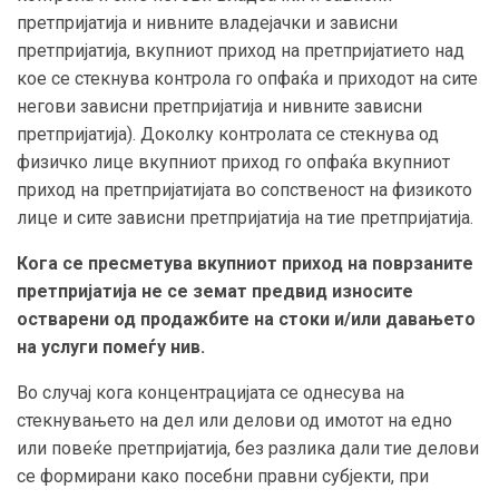
претпријатија и нивните владејачки и зависни
претпријатија, вкупниот приход на претпријатието над
кое се стекнува контрола го опфаќа и приходот на сите
негови зависни претпријатија и нивните зависни
претпријатија). Доколку контролата се стекнува од
физичко лице вкупниот приход го опфаќа вкупниот
приход на претпријатијата во сопственост на физикото
лице и сите зависни претпријатија на тие претпријатија.
Кога се пресметува вкупниот приход на поврзаните
претпријатија не се земат предвид износите
остварени од продажбите на стоки и/или давањето
на услуги помеѓу нив.
Во случај кога концентрацијата се однесува на
стекнувањето на дел или делови од имотот на едно
или повеќе претпријатија, без разлика дали тие делови
се формирани како посебни правни субјекти, при