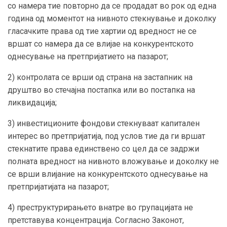
со намера тие повторно да се продадат во рок од една
година од моментот на нивното стекнување и доколку
гласачките права од тие хартии од вредност не се
вршат со намера да се влијае на конкурентското
однесување на претпријатието на пазарот;
2) контролата се врши од страна на застапник на
друштво во стечајна постапка или во постапка на
ликвидација;
3) инвестиционите фондови стекнуваат капитален
интерес во претпријатија, под услов тие да ги вршат
стекнатите права единствено со цел да се задржи
полната вредност на нивното вложување и доколку не
се врши влијание на конкурентското однесување на
претпријатијата на пазарот;
4) преструктурирањето внатре во групацијата не
претставува концентрација. Согласно Законот,