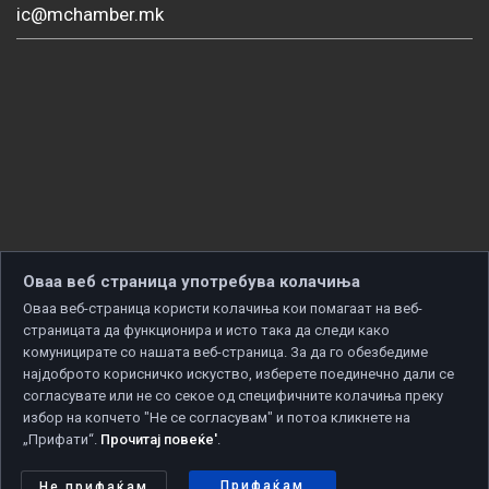
ic@mchamber.mk
Оваа веб страница употребува колачиња
Оваа веб-страница користи колачиња кои помагаат на веб-
страницата да функционира и исто така да следи како
комуницирате со нашата веб-страница. За да го обезбедиме
најдоброто корисничко искуство, изберете поединечно дали се
согласувате или не со секое од специфичните колачиња преку
избор на копчето "Не се согласувам" и потоа кликнете на
„Прифати“.
Прочитај повеќе'
.
Copyright © 2026 Developed by
Unet
. All rights reserved.
Политика за приватност
|
Политика за колачиња
Прифаќам
Не прифаќам