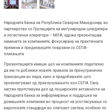
Народната банка на Република Северна Македонија, во
партнерство со Групацијата на меѓународни шпедитери
и логистички оператори – MIFA, одржа презентација
наменета за компаниите, фокусирана на практичната
примена и предизвиците поврзани со СЕПА-
плаќањата.
Презентацијата имаше цел на компаниите подетално
да им ги доближи новите правила за прекугранични
трансакции во евра, како и придобивките што
произлегуваат од приклучувањето кон СЕПА. Овој
настан претставува дел од пошироките активности на
Народната банка за информирање и поддршка на
домашните компании во процесот на усогласување со
европските стандарди во платниот систем, особено по