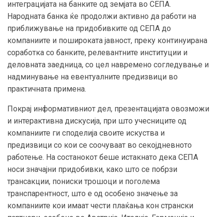
интеграцијата на банките од земјата во СЕПА.
Народната банка ќе продолжи активно да работи на
приближување на придобивките од СЕПА до
компаниите и пошироката јавност, преку континуирана
соработка со банките, релевантните институции и
деловната заедница, со цел навремено согледување и
надминување на евентуалните предизвици во
практичната примена.
Покрај информативниот дел, презентацијата овозможи
и интерактивна дискусија, при што учесниците од
компаниите ги споделија своите искуства и
предизвици со кои се соочуваат во секојдневното
работење. На состанокот беше истакнато дека СЕПА
носи значајни придобивки, како што се побрзи
трансакции, пониски трошоци и поголема
транспарентност, што е од особено значење за
компаниите кои имаат чести плаќања кон странски