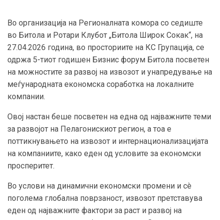
Во организација на Регионалната комора со седиште
во Битола и Ротари Клубот „Битола Широк Сокак“, на
27.04.2026 година, во просториите на КС Групација, се
одржа 5-тиот годишен Бизнис форум Битола посветен
на можностите за развој на извозот и унапредување на
меѓународната економска соработка на локалните
компании.
Овој настан беше посветен на една од најважните теми
за развојот на Пелагонискиот регион, а тоа е
поттикнувањето на извозот и интернационализацијата
на компаниите, како еден од условите за економски
просперитет.
Во услови на динамични економски промени и сè
поголема глобална поврзаност, извозот претставува
еден од најважните фактори за раст и развој на