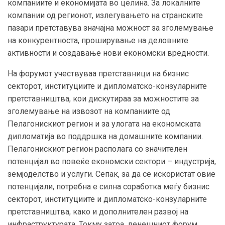
компаниите и економијата во целина. За локалните
компании од регионот, излегувањето на странските
пазари претставува значајна можност за зголемување
на конкурентноста, проширување на деловните
активности и создавање нови економски вредности.
На форумот учествуваа претставници на бизнис
секторот, институциите и дипломатско-конзуларните
претставништва, кои дискутираа за можностите за
зголемување на извозот на компаниите од
Пелагонискиот регион и за улогата на економската
дипломатија во поддршка на домашните компании.
Пелагонискиот регион располага со значителен
потенцијал во повеќе економски сектори – индустрија,
земјоделство и услуги. Сепак, за да се искористат овие
потенцијали, потребна е силна соработка меѓу бизнис
секторот, институциите и дипломатско-конзуларните
претставништва, како и дополнителен развој на
инфраструктурата. Токму затоа, денешниот форум