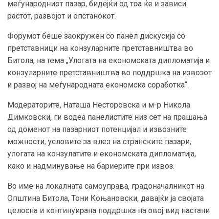
меѓународниот пазар, бидејќи од тоа ќе и зависи
растот, развојот и опстанокот.
Форумот беше заокружен со панел дискусија со
претставници на конзуларните претставништва во
Битола, на тема „Улогата на економската дипломатија и
конзуларните претставништва во поддршка на извозот
и развој на меѓународната економска соработка“.
Модераторите, Наташа Несторовска и м-р Никола
Димковски, ги водеа панелистите низ сет на прашања
од доменот на пазарниот потенцијал и извозните
можности, условите за влез на странските пазари,
улогата на конзулатите и економската дипломатија,
како и надминување на бариерите при извоз.
Во име на локалната самоуправа, градоначалникот на
Општина Битола, Тони Коњановски, давајќи ја својата
целосна и континуирана поддршка на овој вид настани