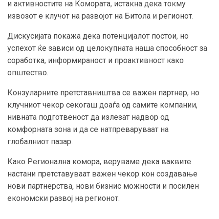
и активностите на Комората, истакна дека токму
извозот е клучот на развојот на Битола и регионот.
Дискусијата покажа дека потенцијалот постои, но
успехот ќе зависи од целокупната наша способност за
соработка, информираност и проактивност како
општество.
Конзуларните претставништва се важен партнер, но
клучниот чекор секогаш доаѓа од самите компании,
нивната подготвеност да излезат надвор од
комфорната зона и да се натпреваруваат на
глобалниот пазар.
Како Регионална комора, веруваме дека ваквите
настани претставуваат важен чекор кон создавање
нови партнерства, нови бизнис можности и посилен
економски развој на регионот.