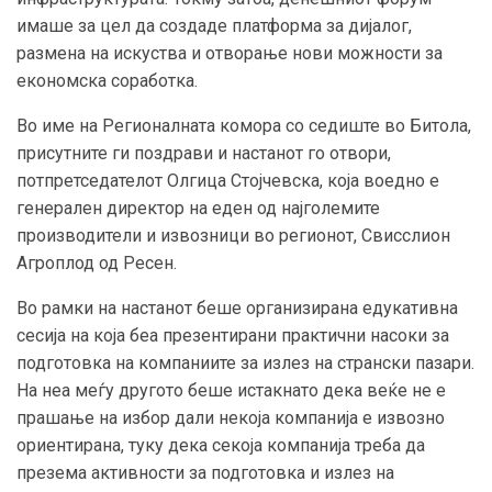
имаше за цел да создаде платформа за дијалог,
размена на искуства и отворање нови можности за
економска соработка.
Во име на Регионалната комора со седиште во Битола,
присутните ги поздрави и настанот го отвори,
потпретседателот Олгица Стојчевска, која воедно е
генерален директор на еден од најголемите
производители и извозници во регионот, Свисслион
Агроплод од Ресен.
Во рамки на настанот беше организирана едукативна
сесија на која беа презентирани практични насоки за
подготовка на компаниите за излез на странски пазари.
На неа меѓу другото беше истакнато дека веќе не е
прашање на избор дали некоја компанија е извозно
ориентирана, туку дека секоја компанија треба да
презема активности за подготовка и излез на