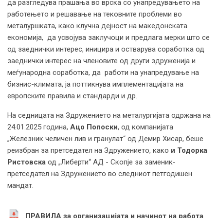
да разгледува прашања во врска со унапредувањето на
работењето и решавање на тековните проблеми во
металуршката, како клучна дејност на македонската
економија, да усвојува заклучоци и предлага мерки што се
од заеднички интерес, иницира и остварува соработка од
заеднички интерес на членовите од други здруженија и
меѓународна соработка, да работи на унапредување на
бизнис-климата, ја поттикнува имплементацијата на
европските правила и стандарди и др.
На седницата на Здружението на металургијата одржана на
24.01.2025 година,
Ацо
Попоски
, од компанијата
„Железник челичен лив и гранулат“ од Демир Хисар, беше
реизбран за претседател на Здружението, како
и
Тодорка
Ристовска
од „Либерти“ АД - Скопје за заменик-
претседател на Здружението во следниот петгодишен
мандат.
ПРАВИЛА за организацијата и начинот на работа