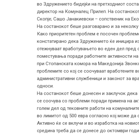
во Здружението бидејќи на претходниот соста
директор на Комуналец Прилеп. На состанокот
Скопје; Сашо Јанакиевски – сопственик на Ек
На состанокот беше разговарано и за неколку
Како приоритетен проблем е посочен проблемо
констатирано дека Здружението ќе иницира из
отежнуваат вработувањето во еден дел пред с
поместувања поради работните активности на
при Стопанската комора на Македонија Звонко
проблемите со кој се соочуваат вработените в
административни службеници и законот за враб
односи.
На состанокот беше донесен и заклучок дека 
се соочува со проблеми поради примена на ак
голем дел од тековните работи на комуналните 
во лимитот од 500 евра согласно кој може да 
Активно ќе се вклучи и во изработка на новио
средина треба да се донесе до октомври год