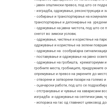
- јавен општински превоз, под што се подр
- изградба, одржување, реконструкција и з
- собирање и транспортирање на комунален
транспортирање и депонирање на уредени
- одржување на јавна чистота, под што се 
снегот во зимски услови;
- одржување, чистење и користење на парк
одржување и користење на зелени површини,
- одржување на сообраќајна сигнализациј
- поставување и одржување на јавно освет
- одржување на гробишта, крематориуми и
гробните места, гробниците, придружните о
опремување и превоз на умрените до место
- отворени и затворени пазари на големо и
- оџачарски работи, под што се подразбир
- отстранување и чување на хаварисани воз
изградба и одржување на септички јами, ч
- испорака на гас од главниот цевковод до