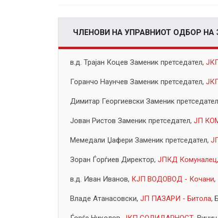
ЧЛЕНОВИ НА УПРАВНИОТ ОДБОР НА
в.д. Трајан Коцев Заменик претседател,
ЈК
Горанчо Наунчев Заменик претседател,
ЈК
Димитар Георгиевски Заменик претседате
Јован Ристов Заменик претседател,
ЈП КО
Мемедали Џафери Заменик претседател,
Ј
Зоран Ѓорѓиев Директор,
ЈПКД Комуналец
в.д. Иван Иванов,
КЈП ВОДОВОД - Кочани
,
Владе Атанасовски,
ЈП ПАЗАРИ - Битола
, 
Ѓорѓе Николов,
ЈКП СОЛИДАРНОСТ
, Виниц