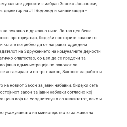
омуналните дејности е избран Звонко Јованоски,
, директор на ЈП Водовод и канализација –
 на локално и државно ниво. За таа цел беше
те претпријатија, бидејќи постојните закони го
и кога е потребно да се направат одредени
едателот на Здружението на комуналните дејности
атичко општество, со цел да се предочи за
ко јавна администрација по законот за
се ангажираат и по трет закон, Законот за работни
 на новиот Закон за јавни набавки, бидејќи сега
стојниот закон за јавни набавки согласно кој
а цена која не соодветсвув а со квалитетот, како и
асно укажувањата на министерството за животна