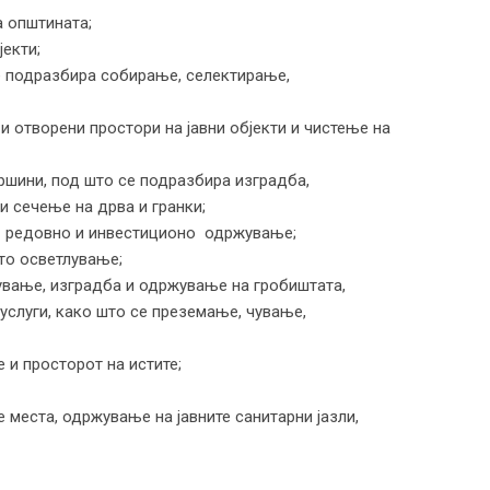
а општината;
јекти;
се подразбира собирање, селектирање,
и отворени простори на јавни објекти и чистење на
ршини, под што се подразбира изградба,
и сечење на дрва и гранки;
но редовно и инвестиционо одржување;
то осветлување;
ување, изградба и одржување на гробиштата,
услуги, како што се преземање, чување,
 и просторот на истите;
 места, одржување на јавните санитарни јазли,