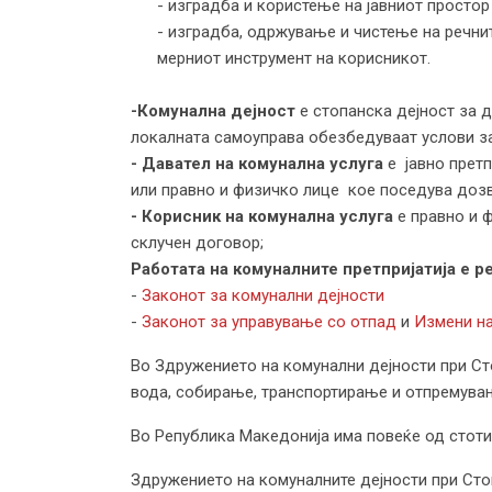
- изградба и користење на јавниот простор 
- изградба, одржување и чистење на речни
мерниот инструмент на корисникот.
-Комунална дејност
е стопанска дејност за 
локалната самоуправа обезбедуваат услови за
- Давател на комунална услуга
е јавно претп
или правно и физичко лице кое поседува дозв
- Корисник на комунална услуга
е правно и ф
склучен договор;
Работата на комуналните претпријатија е р
-
Законот за комунални дејности
-
Законот за управување со отпад
и
Измени на
Во Здружението на комунални дејности при Ст
вода, собирање, транспортирање и отпремување
Во Република Македонија има повеќе од стотин
Здружението на комуналните дејности при Стоп