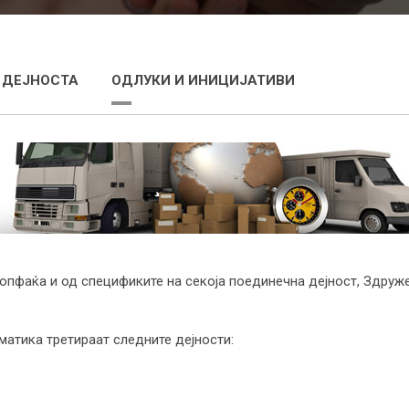
 ДЕЈНОСТА
ОДЛУКИ И ИНИЦИЈАТИВИ
и опфаќа и од спецификите на секоја поединечна дејност, Здруже
атика третираат следните дејности: