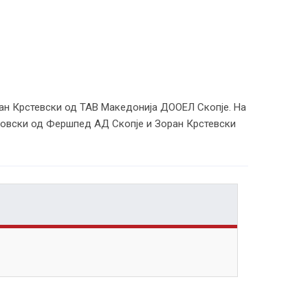
ран Крстевски од ТАВ Македонија ДООЕЛ Скопје. На
тровски од Фершпед АД Скопје и Зоран Крстевски