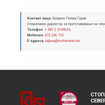
Контакт лице:
Билјана Пеева-Ѓуриќ
Оперативен директор за претставување на чле
Телефон:
+ 389 2 3244034
,
Мобилен:
072 236 710
Е-адреса:
biljana@mchamber.mk
СТОП
СЕВЕ