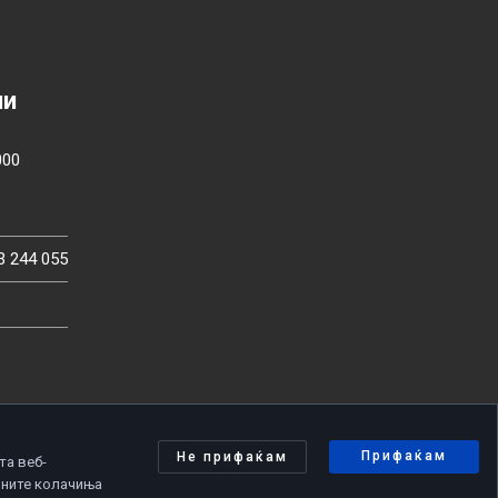
ии
000
3 244 055
Прифаќам
Не прифаќам
та веб-
чните колачиња
олитика за приватност
|
Политика за колачиња