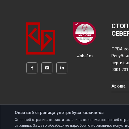
СТОП
СЕВЕ
ПРВА ко
#abs1m
Републи
сертифи
9001:201
Архива
Оваа веб страница употребува колачиња
Оваа веб-страница користи колачиња кои помагаат на веб-стра
страница. За да го обезбедиме најдоброто корисничко искуство
Copyright © 2026 Developed by
Unet
. All rights reserve