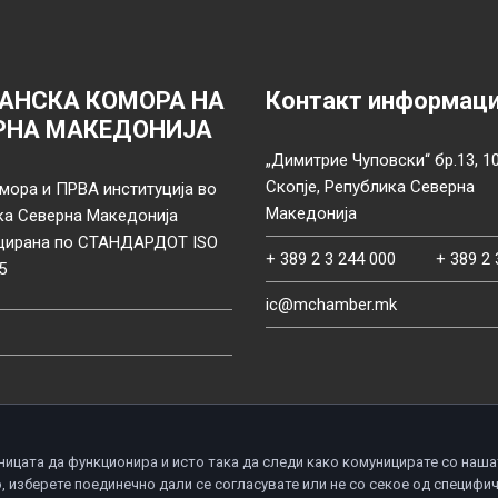
АНСКА КОМОРА НА
Контакт информац
РНА МАКЕДОНИЈА
„Димитрие Чуповски“ бр.13, 1
Скопје, Република Северна
мора и ПРВА институција во
Македонија
ка Северна Македонија
цирана по СТАНДАРДОТ ISO
+ 389 2 3 244 000
+ 389 2 
5
ic@mchamber.mk
ницата да функционира и исто така да следи како комуницирате со наша
, изберете поединечно дали се согласувате или не со секое од специфи
d.
П