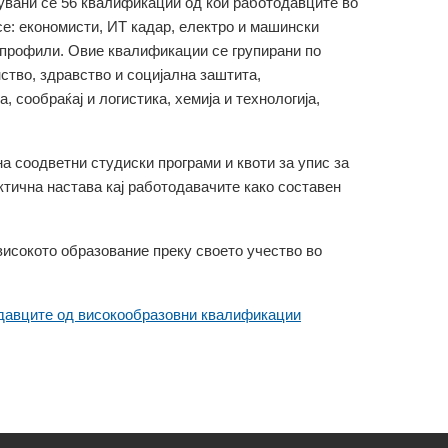
увани се 56 квалификации од кои работодавците во
се: економисти, ИТ кадар, електро и машински
 профили. Овие квалификации се групирани по
нство, здравство и социјална заштита,
, сообраќај и логистика, хемија и технологија,
а соодветни студиски програми и квоти за упис за
ктична настава кај работодавачите како составен
високото образование преку своето учество во
одавците од високообразовни квалификации