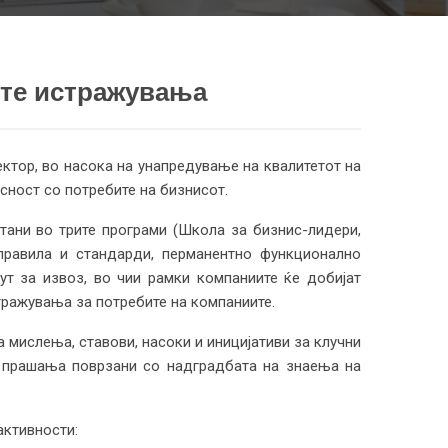
ите истражувања
ктор, во насока на унапредување на квалитетот на
сност со потребите на бизнисот.
тани во трите програми (Школа за бизнис-лидери,
правила и стандарди, перманентно функционално
т за извоз, во чии рамки компаниите ќе добијат
тражувања за потребите на компаниите.
а мислења, ставови, насоки и иницијативи за клучни
 прашања поврзани со надградбата на знаења на
активности: