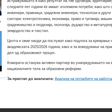
истражувањето и како резултат на тие одговори, идентифик
следните пет години ќе имаат зголемени потреби, како што 
инженери, правници, градежни инженери, технолози и други
сектори: електротехника, економија, право и трговија, маши
градежништво и геодезија, геологија, рударство и металургија
земјоделство и текстил.
Целта е овие наоди да послужат како подлога за креирање н
академската 2025/2026 година, како и за воведување на пра
дел од образовниот процес.
Комората останува активен партнер во унапредувањето на 
националните тела за образовни реформи.
За пристап до анализата:
Анализа на потребите на работ