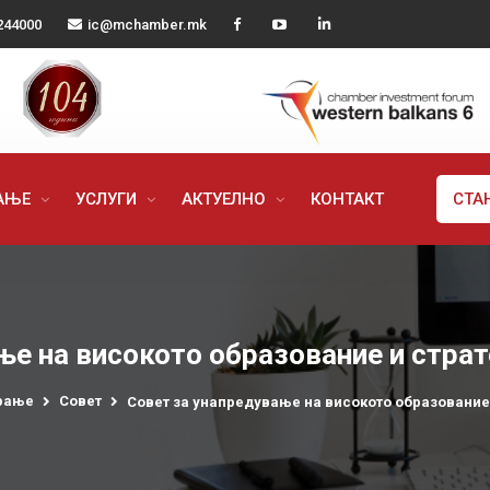
244000
ic@mchamber.mk
РАЊЕ
УСЛУГИ
АКТУЕЛНО
КОНТАКТ
СТА
ње на високото образование и стр
рање
Совет
Совет за унапредување на високото образовани