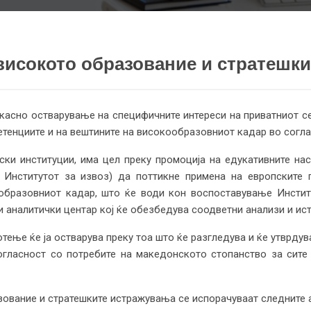
високото образование и стратешк
икасно остварување на специфичните интереси на приватниот се
тенциите и на вештините на високообразовниот кадар во согла
ски институции, има цел преку промоција на едукативните нас
Институтот за извоз) да поттикне примена на европските 
образовниот кадар, што ќе води кон воспоставување Институ
и аналитички центар кој ќе обезбедува соодветни анализи и ис
ење ќе ја остварува преку тоа што ќе разгледува и ќе утврдув
гласност со потребите на македонското стопанство за сите
ование и стратешките истражувања се испорачуваат следните 